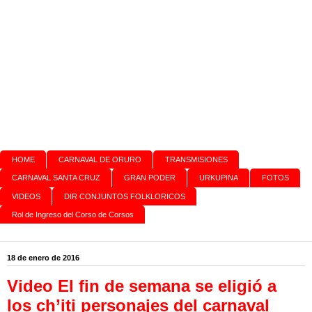
HOME
CARNAVAL DE ORURO
TRANSMISIONES
CARNAVAL SANTA CRUZ
GRAN PODER
URKUPINA
FOTOS
VIDEOS
DIR CONJUNTOS FOLKLORICOS
Rol de Ingreso del Corso de Corsos
18 de enero de 2016
Video El fin de semana se eligió a
los ch’iti personajes del carnaval