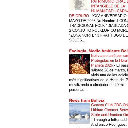
PATRIMONIO ORAL 
INTANGIBLE DE LA
HUMANIDAD - CARN
DE ORURO
-
XXV ANIVERSARIO 
MAYO DE 2026 No Nombre 1 CON
TRADICIONAL FOLK "DIABLADA
2 CONJU TO FOLKLORICO MOR
"ZONA NORTE" 3 FRAT HUGO DE
SOLOS...
Ecologia, Medio Ambiente Bol
Bolivia se unió por su
Protegidas en la Hora 
Planeta 2026
-
El pas
sábado 28 de marzo, B
vivió una de las edici
más significativas de la *Hora del P
movilizando a alrededor de 40 mil
personas...
News from Bolivia
Geneva Club CDG Ob
Lithium Contract Betw
State and Uranium O
-
Through a letter add
Andrónico Rodríguez,