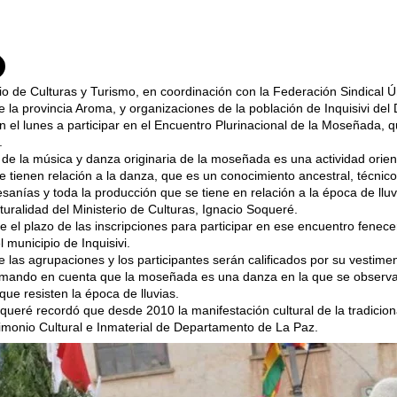
rio de Culturas y Turismo, en coordinación con la Federación Sindical 
e la provincia Aroma, y organizaciones de la población de Inquisivi d
 el lunes a participar en el Encuentro Plurinacional de la Moseñada, qu
.
al de la música y danza originaria de la moseñada es una actividad orient
e tienen relación a la danza, que es un conocimiento ancestral, técnic
tesanías y toda la producción que se tiene en relación a la época de lluv
lturalidad del Ministerio de Culturas, Ignacio Soqueré.
e el plazo de las inscripciones para participar en ese encuentro fenece
l municipio de Inquisivi.
e las agrupaciones y los participantes serán calificados por su vestimen
omando en cuenta que la moseñada es una danza en la que se observa
 que resisten la época de lluvias.
queré recordó que desde 2010 la manifestación cultural de la tradici
monio Cultural e Inmaterial de Departamento de La Paz.