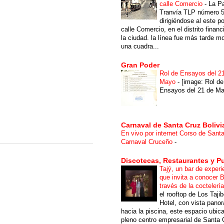
calle Comercio
-
La P
Tranvía TLP número 
dirigiéndose al este po
calle Comercio, en el distrito financ
la ciudad. la línea fue más tarde m
una cuadra...
Gran Poder
Rol de Ensayos del 2
Mayo
-
[image: Rol de
Ensayos del 21 de Ma
Carnaval de Santa Cruz Bolivi
En vivo por internet Corso de Sant
Carnaval Cruceño
-
Discotecas, Restaurantes y P
Tajý, un bar de experi
que invita a conocer B
través de la coctelerí
el rooftop de Los Taji
Hotel, con vista pano
hacia la piscina, este espacio ubic
pleno centro empresarial de Santa 