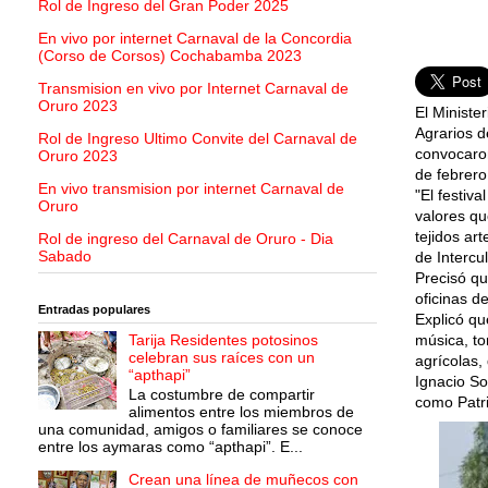
Rol de Ingreso del Gran Poder 2025
En vivo por internet Carnaval de la Concordia
(Corso de Corsos) Cochabamba 2023
Transmision en vivo por Internet Carnaval de
Oruro 2023
El Ministe
Agrarios d
Rol de Ingreso Ultimo Convite del Carnaval de
convocaron
Oruro 2023
de febrero
En vivo transmision por internet Carnaval de
"El festiv
Oruro
valores qu
tejidos ar
Rol de ingreso del Carnaval de Oruro - Dia
Sabado
de Intercu
Precisó qu
oficinas de
Entradas populares
Explicó qu
Tarija Residentes potosinos
música, t
celebran sus raíces con un
agrícolas,
“apthapi”
Ignacio So
La costumbre de compartir
como Patri
alimentos entre los miembros de
una comunidad, amigos o familiares se conoce
entre los aymaras como “apthapi”. E...
Crean una línea de muñecos con