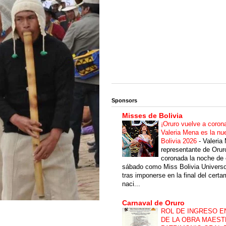
Sponsors
Misses de Bolivia
¡Oruro vuelve a coron
Valeria Mena es la nu
Bolivia 2026
-
Valeria
representante de Orur
coronada la noche de 
sábado como Miss Bolivia Univers
tras imponerse en la final del cert
naci...
Carnaval de Oruro
ROL DE INGRESO E
DE LA OBRA MAEST