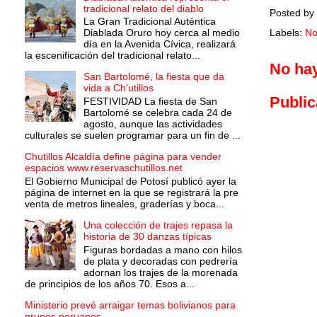
tradicional relato del diablo
Posted by
La Gran Tradicional Auténtica
Diablada Oruro hoy cerca al medio
Labels:
No
día en la Avenida Cívica, realizará
la escenificación del tradicional relato...
No ha
San Bartolomé, la fiesta que da
vida a Ch'utillos
Public
FESTIVIDAD La fiesta de San
Bartolomé se celebra cada 24 de
agosto, aunque las actividades
culturales se suelen programar para un fin de ...
Chutillos Alcaldía define página para vender
espacios www.reservaschutillos.net
El Gobierno Municipal de Potosí publicó ayer la
página de internet en la que se registrará la pre
venta de metros lineales, graderías y boca...
Una colección de trajes repasa la
historia de 30 danzas típicas
Figuras bordadas a mano con hilos
de plata y decoradas con pedrería
adornan los trajes de la morenada
de principios de los años 70. Esos a...
Ministerio prevé arraigar temas bolivianos para
grupos peruanos