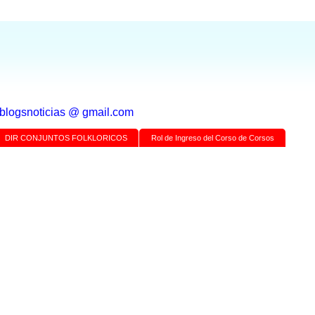
a blogsnoticias @ gmail.com
DIR CONJUNTOS FOLKLORICOS
Rol de Ingreso del Corso de Corsos