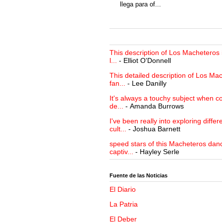
llega para of...
This description of Los Macheteros i
l...
- Elliot O'Donnell
This detailed description of Los Mac
fan...
- Lee Danilly
It's always a touchy subject when c
de...
- Amanda Burrows
I've been really into exploring differ
cult...
- Joshua Barnett
speed stars of this Macheteros danc
captiv...
- Hayley Serle
Fuente de las Noticias
El Diario
La Patria
El Deber