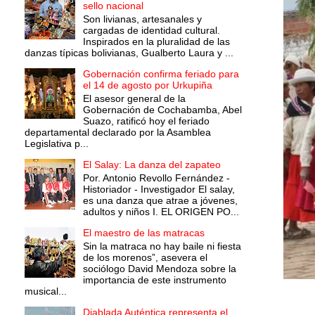
sello nacional
Son livianas, artesanales y
cargadas de identidad cultural.
Inspirados en la pluralidad de las
danzas típicas bolivianas, Gualberto Laura y ...
Gobernación confirma feriado para
el 14 de agosto por Urkupiña
El asesor general de la
Gobernación de Cochabamba, Abel
Suazo, ratificó hoy el feriado
departamental declarado por la Asamblea
Legislativa p...
El Salay: La danza del zapateo
Por. Antonio Revollo Fernández -
Historiador - Investigador El salay,
es una danza que atrae a jóvenes,
adultos y niños I. EL ORIGEN PO...
El maestro de las matracas
Sin la matraca no hay baile ni fiesta
de los morenos”, asevera el
sociólogo David Mendoza sobre la
importancia de este instrumento
musical...
Diablada Auténtica representa el