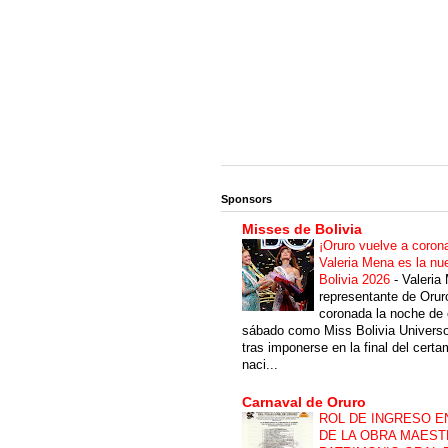
Sponsors
Misses de Bolivia
¡Oruro vuelve a coron
Valeria Mena es la nu
Bolivia 2026
-
Valeria
representante de Orur
coronada la noche de 
sábado como Miss Bolivia Univers
tras imponerse en la final del cert
naci...
Carnaval de Oruro
ROL DE INGRESO E
DE LA OBRA MAEST