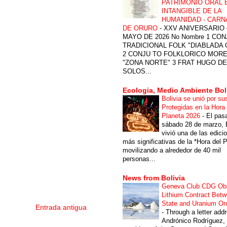
PATRIMONIO ORAL 
INTANGIBLE DE LA
HUMANIDAD - CARN
DE ORURO
-
XXV ANIVERSARIO 
MAYO DE 2026 No Nombre 1 CON
TRADICIONAL FOLK "DIABLADA
2 CONJU TO FOLKLORICO MOR
"ZONA NORTE" 3 FRAT HUGO DE
SOLOS...
Ecologia, Medio Ambiente Bol
Bolivia se unió por su
Protegidas en la Hora 
Planeta 2026
-
El pas
sábado 28 de marzo, B
vivió una de las edici
más significativas de la *Hora del P
movilizando a alrededor de 40 mil
personas...
News from Bolivia
Geneva Club CDG Ob
Lithium Contract Betw
State and Uranium O
Entrada antigua
-
Through a letter add
Andrónico Rodríguez,