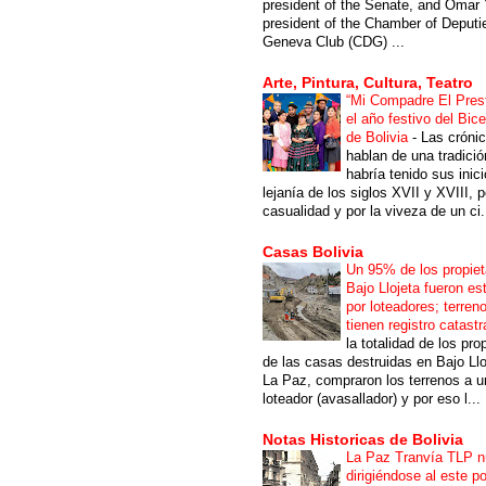
president of the Senate, and Omar 
president of the Chamber of Deputi
Geneva Club (CDG) ...
Arte, Pintura, Cultura, Teatro
“Mi Compadre El Prest
el año festivo del Bic
de Bolivia
-
Las cróni
hablan de una tradici
habría tenido sus inici
lejanía de los siglos XVII y XVIII, p
casualidad y por la viveza de un ci.
Casas Bolivia
Un 95% de los propiet
Bajo Llojeta fueron es
por loteadores; terren
tienen registro catastr
la totalidad de los pro
de las casas destruidas en Bajo Llo
La Paz, compraron los terrenos a u
loteador (avasallador) y por eso l...
Notas Historicas de Bolivia
La Paz Tranvía TLP 
dirigiéndose al este po