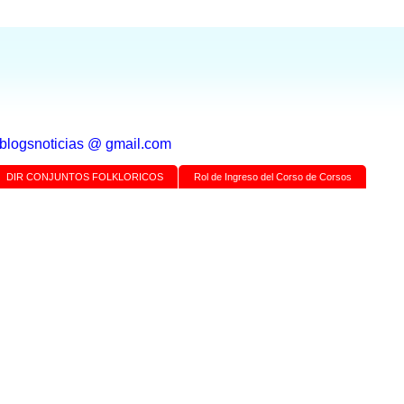
a blogsnoticias @ gmail.com
DIR CONJUNTOS FOLKLORICOS
Rol de Ingreso del Corso de Corsos