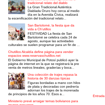
tradicional relato del diablo
La Gran Tradicional Auténtica
Diablada Oruro hoy cerca al medio
día en la Avenida Cívica, realizará
la escenificación del tradicional relato...
San Bartolomé, la fiesta que da
vida a Ch'utillos
FESTIVIDAD La fiesta de San
Bartolomé se celebra cada 24 de
agosto, aunque las actividades
culturales se suelen programar para un fin de ...
Chutillos Alcaldía define página para vender
espacios www.reservaschutillos.net
El Gobierno Municipal de Potosí publicó ayer la
página de internet en la que se registrará la pre
venta de metros lineales, graderías y boca...
Una colección de trajes repasa la
historia de 30 danzas típicas
Figuras bordadas a mano con hilos
de plata y decoradas con pedrería
adornan los trajes de la morenada
de principios de los años 70. Esos a...
Entrada
Ministerio prevé arraigar temas bolivianos para
grupos peruanos