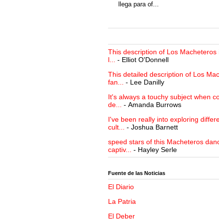
llega para of...
This description of Los Macheteros i
l...
- Elliot O'Donnell
This detailed description of Los Mac
fan...
- Lee Danilly
It's always a touchy subject when c
de...
- Amanda Burrows
I've been really into exploring differ
cult...
- Joshua Barnett
speed stars of this Macheteros danc
captiv...
- Hayley Serle
Fuente de las Noticias
El Diario
La Patria
El Deber