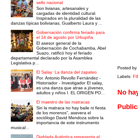
sello nacional
Son livianas, artesanales y
cargadas de identidad cultural.
Inspirados en la pluralidad de las
danzas típicas bolivianas, Gualberto Laura y ...
Gobernación confirma feriado para
el 14 de agosto por Urkupiña
El asesor general de la
Gobernación de Cochabamba, Abel
Suazo, ratificó hoy el feriado
departamental declarado por la Asamblea
Legislativa p...
Posted by
El Salay: La danza del zapateo
Labels:
F
Por. Antonio Revollo Fernández -
Historiador - Investigador El salay,
es una danza que atrae a jóvenes,
No ha
adultos y niños I. EL ORIGEN PO...
El maestro de las matracas
Public
Sin la matraca no hay baile ni fiesta
de los morenos”, asevera el
sociólogo David Mendoza sobre la
importancia de este instrumento
musical...
Diablada Auténtica representa el