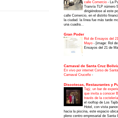
calle Comercio
-
La P
Tranvía TLP número 
dirigiéndose al este po
calle Comercio, en el distrito financ
la ciudad. la línea fue más tarde m
una cuadra...
Gran Poder
Rol de Ensayos del 2
Mayo
-
[image: Rol de
Ensayos del 21 de Ma
Carnaval de Santa Cruz Bolivi
En vivo por internet Corso de Sant
Carnaval Cruceño
-
Discotecas, Restaurantes y P
Tajý, un bar de experi
que invita a conocer B
través de la coctelerí
el rooftop de Los Taji
Hotel, con vista pano
hacia la piscina, este espacio ubic
pleno centro empresarial de Santa 