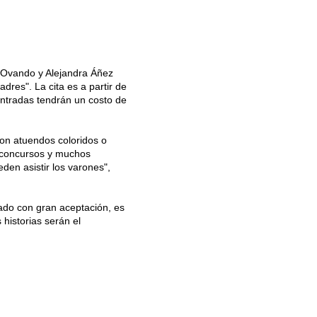
a Ovando y Alejandra Áñez
res". La cita es a partir de
entradas tendrán un costo de
con atuendos coloridos o
, concursos y muchos
eden asistir los varones",
tado con gran aceptación, es
s historias serán el