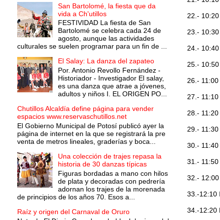
San Bartolomé, la fiesta que da
vida a Ch'utillos
22.- 10:
FESTIVIDAD La fiesta de San
Bartolomé se celebra cada 24 de
23.- 10:
agosto, aunque las actividades
culturales se suelen programar para un fin de ...
24.- 10:
El Salay: La danza del zapateo
25.- 10:
Por. Antonio Revollo Fernández -
Historiador - Investigador El salay,
26.- 11:
es una danza que atrae a jóvenes,
adultos y niños I. EL ORIGEN PO...
27.- 11:
Chutillos Alcaldía define página para vender
28.- 11
espacios www.reservaschutillos.net
El Gobierno Municipal de Potosí publicó ayer la
29.- 11:
página de internet en la que se registrará la pre
venta de metros lineales, graderías y boca...
30.- 11:
Una colección de trajes repasa la
31.- 11:
historia de 30 danzas típicas
Figuras bordadas a mano con hilos
32.- 12:
de plata y decoradas con pedrería
adornan los trajes de la morenada
33.-12:1
de principios de los años 70. Esos a...
34.-12:
Raíz y origen del Carnaval de Oruro