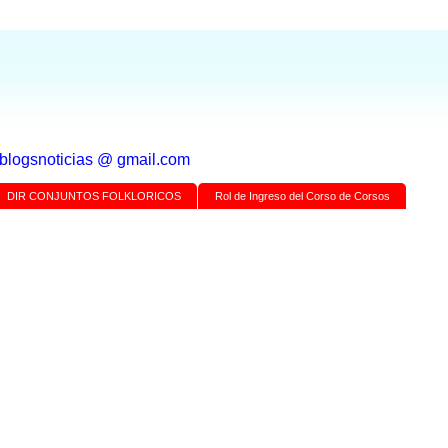
a blogsnoticias @ gmail.com
DIR CONJUNTOS FOLKLORICOS
Rol de Ingreso del Corso de Corsos