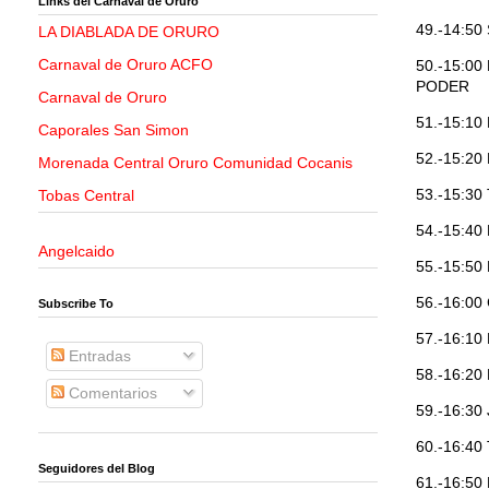
Links del Carnaval de Oruro
49.-14:5
LA DIABLADA DE ORURO
Carnaval de Oruro ACFO
50.-15:0
PODER
Carnaval de Oruro
51.-15:
Caporales San Simon
52.-15:2
Morenada Central Oruro Comunidad Cocanis
53.-15:30
Tobas Central
54.-15:
Angelcaido
55.-15:5
56.-16:0
Subscribe To
57.-16:1
Entradas
58.-16:2
Comentarios
59.-16:30
60.-16:4
Seguidores del Blog
61.-16:5