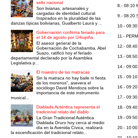
sello nacional
8.- 08:1
Son livianas, artesanales y
cargadas de identidad cultural.
9.- 08:2
Inspirados en la pluralidad de las
danzas típicas bolivianas, Gualberto Laura y ...
10.- 08
Gobernación confirma feriado para
11.- PER
el 14 de agosto por Urkupiña
El asesor general de la
12.- 08:
Gobernación de Cochabamba, Abel
Suazo, ratificó hoy el feriado
13.- 08:
departamental declarado por la Asamblea
Legislativa p...
14.- 09:
El maestro de las matracas
15.- 09:
Sin la matraca no hay baile ni fiesta
de los morenos”, asevera el
16.- 09:
sociólogo David Mendoza sobre la
importancia de este instrumento
17.- 09:
musical...
Diablada Auténtica representa el
18.- 09:
tradicional relato del diablo
19.- 09:
La Gran Tradicional Auténtica
Diablada Oruro hoy cerca al medio
día en la Avenida Cívica, realizará
20.- 10:
la escenificación del tradicional relato...
21.- 10: