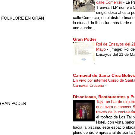
calle Comercio
-
La P
Tranvía TLP número 
dirigiéndose al este po
calle Comercio, en el distrito financ
L FOLKLORE EN GRAN
la ciudad. la línea fue más tarde m
una cuadra...
Gran Poder
Rol de Ensayos del 2
Mayo
-
[image: Rol de
Ensayos del 21 de Ma
Carnaval de Santa Cruz Bolivi
En vivo por internet Corso de Sant
Carnaval Cruceño
-
Discotecas, Restaurantes y P
Tajý, un bar de experi
 GRAN PODER
que invita a conocer B
través de la coctelerí
el rooftop de Los Taji
Hotel, con vista pano
hacia la piscina, este espacio ubic
pleno centro empresarial de Santa 