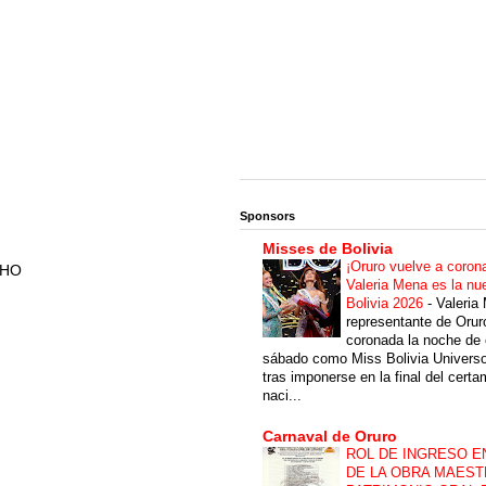
Sponsors
Misses de Bolivia
¡Oruro vuelve a coron
CHO
Valeria Mena es la nu
Bolivia 2026
-
Valeria
representante de Orur
coronada la noche de 
sábado como Miss Bolivia Univers
tras imponerse en la final del cert
naci...
Carnaval de Oruro
ROL DE INGRESO E
DE LA OBRA MAEST