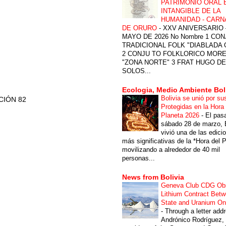
PATRIMONIO ORAL 
INTANGIBLE DE LA
HUMANIDAD - CARN
DE ORURO
-
XXV ANIVERSARIO 
MAYO DE 2026 No Nombre 1 CON
TRADICIONAL FOLK "DIABLADA
2 CONJU TO FOLKLORICO MOR
"ZONA NORTE" 3 FRAT HUGO DE
SOLOS...
Ecologia, Medio Ambiente Bol
Bolivia se unió por su
CIÓN 82
Protegidas en la Hora 
Planeta 2026
-
El pas
sábado 28 de marzo, B
vivió una de las edici
más significativas de la *Hora del P
movilizando a alrededor de 40 mil
personas...
News from Bolivia
Geneva Club CDG Ob
Lithium Contract Betw
State and Uranium O
-
Through a letter add
Andrónico Rodríguez,