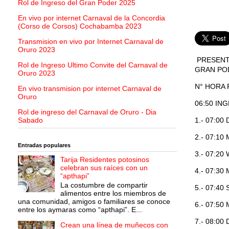
Rol de Ingreso del Gran Poder 2025
En vivo por internet Carnaval de la Concordia
(Corso de Corsos) Cochabamba 2023
Transmision en vivo por Internet Carnaval de
Oruro 2023
PRESENTA
Rol de Ingreso Ultimo Convite del Carnaval de
GRAN PO
Oruro 2023
N° HORA
En vivo transmision por internet Carnaval de
Oruro
06:50 IN
Rol de ingreso del Carnaval de Oruro - Dia
1.- 07:0
Sabado
2.- 07:1
Entradas populares
3.- 07:2
Tarija Residentes potosinos
celebran sus raíces con un
4.- 07:3
“apthapi”
La costumbre de compartir
5.- 07:4
alimentos entre los miembros de
una comunidad, amigos o familiares se conoce
6.- 07:5
entre los aymaras como “apthapi”. E...
7.- 08:0
Crean una línea de muñecos con