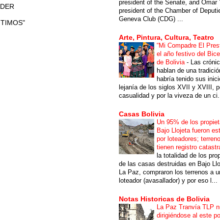
president of the Senate, and Omar 
ODER
president of the Chamber of Deputi
Geneva Club (CDG) ...
ITIMOS"
Arte, Pintura, Cultura, Teatro
“Mi Compadre El Prest
el año festivo del Bic
de Bolivia
-
Las cróni
hablan de una tradici
habría tenido sus inici
lejanía de los siglos XVII y XVIII, p
casualidad y por la viveza de un ci.
Casas Bolivia
Un 95% de los propiet
Bajo Llojeta fueron es
por loteadores; terren
tienen registro catastr
la totalidad de los pro
de las casas destruidas en Bajo Llo
La Paz, compraron los terrenos a u
loteador (avasallador) y por eso l...
Notas Historicas de Bolivia
La Paz Tranvía TLP 
dirigiéndose al este po