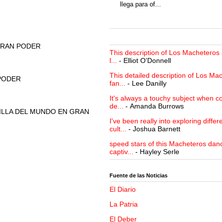
llega para of...
 GRAN PODER
This description of Los Macheteros i
l...
- Elliot O'Donnell
This detailed description of Los Mac
PODER
fan...
- Lee Danilly
It's always a touchy subject when c
de...
- Amanda Burrows
ILLA DEL MUNDO EN GRAN
I've been really into exploring differ
cult...
- Joshua Barnett
speed stars of this Macheteros danc
captiv...
- Hayley Serle
Fuente de las Noticias
El Diario
La Patria
El Deber