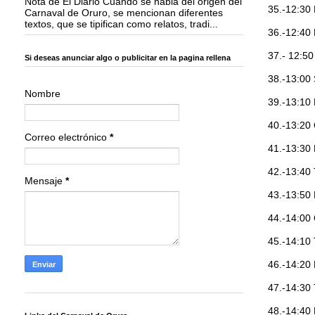
Nota de El Diario Cuando se habla del origen del
35.-12:3
Carnaval de Oruro, se mencionan diferentes
textos, que se tipifican como relatos, tradi...
36.-12:4
37.- 12:
Si deseas anunciar algo o publicitar en la pagina rellena
38.-13:0
Nombre
39.-13:1
40.-13:2
Correo electrónico
*
41.-13:3
42.-13:4
Mensaje
*
43.-13:5
44.-14:0
45.-14:1
46.-14:2
47.-14:3
48.-14: