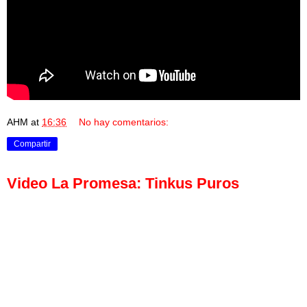
AHM
at
16:36
No hay comentarios:
Compartir
Video La Promesa: Tinkus Puros