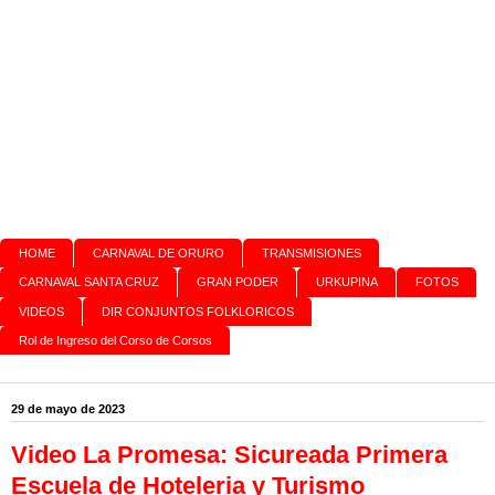
HOME
CARNAVAL DE ORURO
TRANSMISIONES
CARNAVAL SANTA CRUZ
GRAN PODER
URKUPINA
FOTOS
VIDEOS
DIR CONJUNTOS FOLKLORICOS
Rol de Ingreso del Corso de Corsos
29 de mayo de 2023
Video La Promesa: Sicureada Primera
Escuela de Hoteleria y Turismo