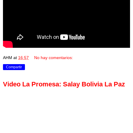
AHM
at
16:57
No hay comentarios:
Compartir
Video La Promesa: Salay Bolivia La Paz