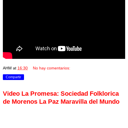
AHM
at
16:30
No hay comentarios:
Compartir
Video La Promesa: Sociedad Folklorica
de Morenos La Paz Maravilla del Mundo