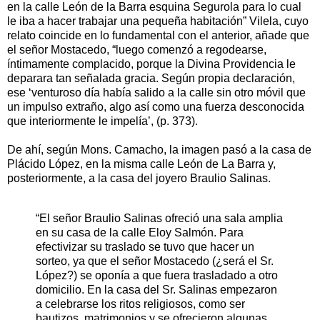
en la calle León de la Barra esquina Segurola para lo cual
le iba a hacer trabajar una pequeña habitación” Vilela, cuyo
relato coincide en lo fundamental con el anterior, añade que
el señor Mostacedo, “luego comenzó a regodearse,
íntimamente complacido, porque la Divina Providencia le
deparara tan señalada gracia. Según propia declaración,
ese ‘venturoso día había salido a la calle sin otro móvil que
un impulso extraño, algo así como una fuerza desconocida
que interiormente le impelía’, (p. 373).
De ahí, según Mons. Camacho, la imagen pasó a la casa de
Plácido López, en la misma calle León de La Barra y,
posteriormente, a la casa del joyero Braulio Salinas.
“El señor Braulio Salinas ofreció una sala amplia
en su casa de la calle Eloy Salmón. Para
efectivizar su traslado se tuvo que hacer un
sorteo, ya que el señor Mostacedo (¿será el Sr.
López?) se oponía a que fuera trasladado a otro
domicilio. En la casa del Sr. Salinas empezaron
a celebrarse los ritos religiosos, como ser
bautizos, matrimonios y se ofrecieron algunas