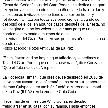
El año pasado fue el preste mayor de su fraternidad en la
Fiesta del Señor Jesús del Gran Poder. Les dedicó una gran
recepción a sus compadres, compañeros de la fraternidad y
a los demás invitados, como tiene que ser, en honor y
retribución al Tata por todas sus bendiciones. Cuando se
despidió de ellos, en algunos casos después de la fiesta, no
se imaginó que no los volvería a ver más porque una
pandemia diezmaría a muchos de ellos.
La entrada del Gran Poder en sus primeros años, en la zona
donde nació.
Foto:Facebook Fotos Antiguas de La Paz
“En mi fraternidad no hay ningún fallecido y le pedimos al
Tata del Gran Poder que no nos pase nada”, dice Gonzales.
“Que el Tata nos cuide”, repite.
La Poderosa Illimani, que preside, se desplegó en 2016 de
la Señorial Illimani, que sí perdió a uno de sus fundadores, a
Hernán Quispe, quien también fundó la Morenada Illimani
de La Paz (ILPAZ) en la zona de Cota Cota.
Hace más de un mes que Willy Gonzales decidió
“refugiarse” en su casa, con su familia. Hasta entonces,