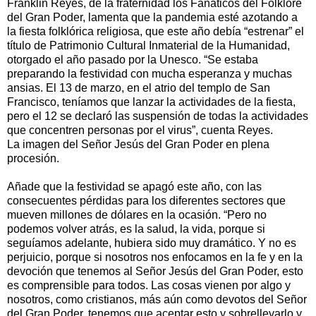
Franklin Reyes, de la fraternidad los Fanáticos del Folklore
del Gran Poder, lamenta que la pandemia esté azotando a
la fiesta folklórica religiosa, que este año debía “estrenar” el
título de Patrimonio Cultural Inmaterial de la Humanidad,
otorgado el año pasado por la Unesco. “Se estaba
preparando la festividad con mucha esperanza y muchas
ansias. El 13 de marzo, en el atrio del templo de San
Francisco, teníamos que lanzar la actividades de la fiesta,
pero el 12 se declaró las suspensión de todas la actividades
que concentren personas por el virus”, cuenta Reyes.
La imagen del Señor Jesús del Gran Poder en plena
procesión.
Añade que la festividad se apagó este año, con las
consecuentes pérdidas para los diferentes sectores que
mueven millones de dólares en la ocasión. “Pero no
podemos volver atrás, es la salud, la vida, porque si
seguíamos adelante, hubiera sido muy dramático. Y no es
perjuicio, porque si nosotros nos enfocamos en la fe y en la
devoción que tenemos al Señor Jesús del Gran Poder, esto
es comprensible para todos. Las cosas vienen por algo y
nosotros, como cristianos, más aún como devotos del Señor
del Gran Poder, tenemos que aceptar esto y sobrellevarlo y