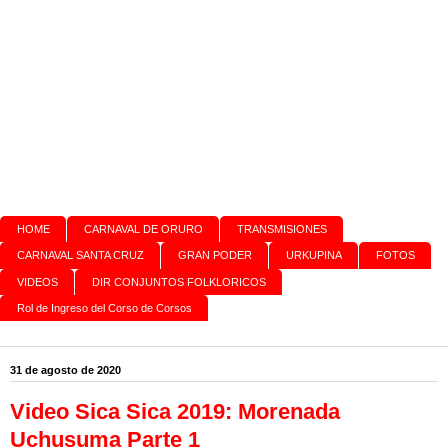
HOME
CARNAVAL DE ORURO
TRANSMISIONES
CARNAVAL SANTA CRUZ
GRAN PODER
URKUPINA
FOTOS
VIDEOS
DIR CONJUNTOS FOLKLORICOS
Rol de Ingreso del Corso de Corsos
31 de agosto de 2020
Video Sica Sica 2019: Morenada
Uchusuma Parte 1