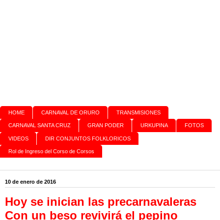
HOME
CARNAVAL DE ORURO
TRANSMISIONES
CARNAVAL SANTA CRUZ
GRAN PODER
URKUPINA
FOTOS
VIDEOS
DIR CONJUNTOS FOLKLORICOS
Rol de Ingreso del Corso de Corsos
10 de enero de 2016
Hoy se inician las precarnavaleras
Con un beso revivirá el pepino