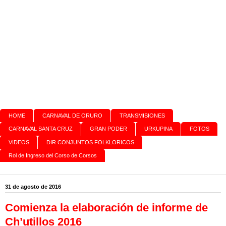
HOME
CARNAVAL DE ORURO
TRANSMISIONES
CARNAVAL SANTA CRUZ
GRAN PODER
URKUPINA
FOTOS
VIDEOS
DIR CONJUNTOS FOLKLORICOS
Rol de Ingreso del Corso de Corsos
31 de agosto de 2016
Comienza la elaboración de informe de
Ch’utillos 2016