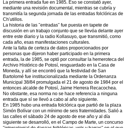
La primera entrada fue en 1985. Eso se constató ayer,
mediante una revisión documental, mientras se cubría y
transmitía la segunda jornada de las entradas folclóricas de
Ch'utillos.
La historia de las "entradas" fue puesta en tapete de
discusión en un trabajo conjunto que se llevóa delante ayer
entre este diario y la radio Kollasuyo, que transmitió, como
cada año, esas manifestaciones culturales.
Ante la falta de certeza de datos proporcionados por
personas que dijeron haber participado en la primera
entrada, la de 1985, se optó por consultar la hemeroteca del
Archivo Histórico de Potosí, resguardado en la Casa de
Moneda, y allí se encontró que la festividad de San
Bartolomé fue institucionalizada mediante la Ordenanza
Municipal 38/84 promulgada el 21 de agosto de 1984 por el
entonces alcalde de Potosí, Jaime Herrera Recacochea.
No obstante, esa norma no se hace referencia a ninguna
entrada que sí se llevó a cabo al año siguiente.
En 1985 hubo una entrada folclórica que partió de la plaza
Simón Bolívar con un mínimo de seis fraternidades. Salió a
las calles el sábado 24 de agosto de ese año y al día
siguiente se desarrolló, en el Campo de Marte, un concurso
"intercolegial de danzas folklóricas, yels y barras" en el que