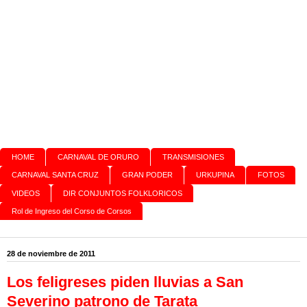
HOME
CARNAVAL DE ORURO
TRANSMISIONES
CARNAVAL SANTA CRUZ
GRAN PODER
URKUPINA
FOTOS
VIDEOS
DIR CONJUNTOS FOLKLORICOS
Rol de Ingreso del Corso de Corsos
28 de noviembre de 2011
Los feligreses piden lluvias a San
Severino patrono de Tarata