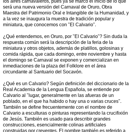
los aires carnavaleros, pues ya se marcó el inicio de lo que
será una nueva versión del Carnaval de Oruro, Obra
Maestra del Patrimonio Oral e Intangible de la Humanidad, y
a la vez se inaugura la muestra de tradición popular y
miniatura, que conocemos con "El Calvario".
¿Qué entendemos, en Oruro, por "El Calvario"? Sin duda la
respuesta común será la descripción de la feria de la
miniatura y otros objetos, además de platillos, golosinas y
comida rápida, que cada domingo, entre noviembre y hasta
el domingo se Carnaval se exponen y comercializan en
inmediaciones de la plaza del Folklore en el área
circundante al Santuario del Socavón.
¿Qué es un Calvario? Según definición del diccionario de la
Real Academia de la Lengua Española, se entiende por
Calvario al "lugar, generalmente en las afueras de un
poblado, en el que ha habido o hay una o varias cruces".
También se define frecuentemente con el nombre de
Calvario a esculturas o pinturas representando la crucifixión
de Jesús. También es usado para describir grandes
construcciones, esencialmente colinas artificiales
construidas por creyentes. El nombre también es referido a