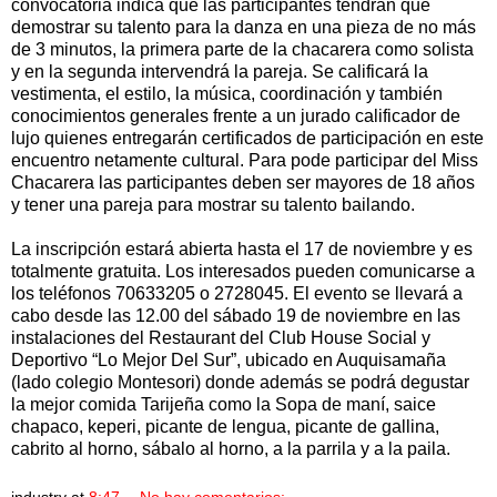
convocatoria indica que las participantes tendrán que
demostrar su talento para la danza en una pieza de no más
de 3 minutos, la primera parte de la chacarera como solista
y en la segunda intervendrá la pareja. Se calificará la
vestimenta, el estilo, la música, coordinación y también
conocimientos generales frente a un jurado calificador de
lujo quienes entregarán certificados de participación en este
encuentro netamente cultural. Para pode participar del Miss
Chacarera las participantes deben ser mayores de 18 años
y tener una pareja para mostrar su talento bailando.
La inscripción estará abierta hasta el 17 de noviembre y es
totalmente gratuita. Los interesados pueden comunicarse a
los teléfonos 70633205 o 2728045. El evento se llevará a
cabo desde las 12.00 del sábado 19 de noviembre en las
instalaciones del Restaurant del Club House Social y
Deportivo “Lo Mejor Del Sur”, ubicado en Auquisamaña
(lado colegio Montesori) donde además se podrá degustar
la mejor comida Tarijeña como la Sopa de maní, saice
chapaco, keperi, picante de lengua, picante de gallina,
cabrito al horno, sábalo al horno, a la parrila y a la paila.
industry
at
8:47
No hay comentarios: