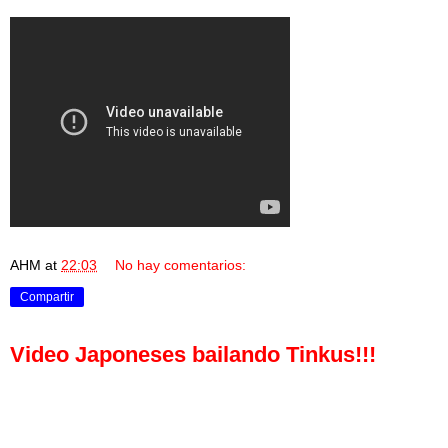
AHM
at
22:03
No hay comentarios:
Compartir
Video Japoneses bailando Tinkus!!!