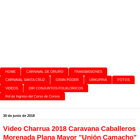
HOME
CARNAVAL DE ORURO
TRANSMISIONES
CARNAVAL SANTA CRUZ
GRAN PODER
URKUPINA
FOTOS
VIDEOS
DIR CONJUNTOS FOLKLORICOS
Rol de Ingreso del Corso de Corsos
30 de junio de 2018
Video Charrua 2018 Caravana Caballeros
Morenada Plana Mayor "Unión Camacho"