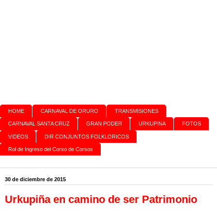
HOME
CARNAVAL DE ORURO
TRANSMISIONES
CARNAVAL SANTA CRUZ
GRAN PODER
URKUPINA
FOTOS
VIDEOS
DIR CONJUNTOS FOLKLORICOS
Rol de Ingreso del Corso de Corsos
30 de diciembre de 2015
Urkupiña en camino de ser Patrimonio