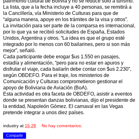
patrimonio cultural de Bolivia y no se reduce solo a turismo.
La lista, que a la fecha incluye a 40 personas, se remitirá a
la Cancillería, vía Ministerio de Culturas para que de
“alguna manera, apoye en los trámites de la visa y otros”.
La invitación para ser parte de la comparsa es internacional,
por lo que ya se recibió solicitudes de España, Estados
Unidos, Argentina y otros. “La idea es que el grupo esté
integrado por lo menos con 60 bailarines, pero si son más
mejor”, señaló.
Cada participante debe erogar $us 1.550 en pasajes,
estadía y alimentación, “pero para no estar en apuros y
disfrutar el viaje, cada bailarín debe contar con $us 2.230”,
según OBDEFO. Para el traje, los ministerios de
Comunicación y Culturas comprometieron gestionar el
apoyo de Boliviana de Aviación (BoA).
Esta actividad es otra faceta de OBDEFO, asistir a eventos
donde se presentan danzas bolivianas, dijo el presidente de
la entidad, Napoleón Gómez. El carnaval en las Vegas
pretende integrar a unos diez países.
industry
at
15:28
No hay comentarios:
Compartir