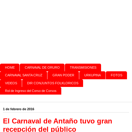
HOME
CARNAVAL DE ORURO
TRANSMISIONES
CARNAVAL SANTA CRUZ
GRAN PODER
URKUPINA
FOTOS
VIDEOS
DIR CONJUNTOS FOLKLORICOS
Rol de Ingreso del Corso de Corsos
1 de febrero de 2016
El Carnaval de Antaño tuvo gran
recepción del público