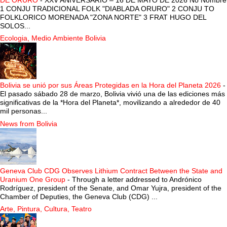
DE ORURO
-
XXV ANIVERSARIO – 16 DE MAYO DE 2026 No Nombre
1 CONJU TRADICIONAL FOLK "DIABLADA ORURO" 2 CONJU TO
FOLKLORICO MORENADA "ZONA NORTE" 3 FRAT HUGO DEL
SOLOS...
Ecologia, Medio Ambiente Bolivia
Bolivia se unió por sus Áreas Protegidas en la Hora del Planeta 2026
-
El pasado sábado 28 de marzo, Bolivia vivió una de las ediciones más
significativas de la *Hora del Planeta*, movilizando a alrededor de 40
mil personas...
News from Bolivia
Geneva Club CDG Observes Lithium Contract Between the State and
Uranium One Group
-
Through a letter addressed to Andrónico
Rodríguez, president of the Senate, and Omar Yujra, president of the
Chamber of Deputies, the Geneva Club (CDG) ...
Arte, Pintura, Cultura, Teatro