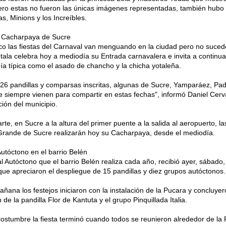
ro estas no fueron las únicas imágenes representadas, también hubo
as, Minions y los Increíbles.
a Cacharpaya de Sucre
o las fiestas del Carnaval van menguando en la ciudad pero no sucede
otala celebra hoy a mediodía su Entrada carnavalera e invita a continuar
a típica como el asado de chancho y la chicha yotaleña.
6 pandillas y comparsas inscritas, algunas de Sucre, Yamparáez, Padi
e siempre vienen para compartir en estas fechas", informó Daniel Cerva
ión del municipio.
arte, en Sucre a la altura del primer puente a la salida al aeropuerto, l
Grande de Sucre realizarán hoy su Cacharpaya, desde el mediodía.
utóctono en el barrio Belén
l Autóctono que el barrio Belén realiza cada año, recibió ayer, sábado
 que apreciaron el despliegue de 15 pandillas y diez grupos autóctonos.
ñana los festejos iniciaron con la instalación de la Pucara y concluyero
de la pandilla Flor de Kantuta y el grupo Pinquillada Italia.
stumbre la fiesta terminó cuando todos se reunieron alrededor de la P