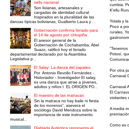
sello nacional
cumbia. Pe
Son livianas, artesanales y
K'ellu Run
cargadas de identidad cultural.
Inspirados en la pluralidad de las
Yotala y l
danzas típicas bolivianas, Gualberto Laura y ...
Poco a poc
Gobernación confirma feriado para
rurales, Y
el 14 de agosto por Urkupiña
gastronomí
El asesor general de la
Gobernación de Cochabamba, Abel
"Tenemos 2
Suazo, ratificó hoy el feriado
Potosí, qu
departamental declarado por la Asamblea
Legislativa p...
Comunicac
El Salay: La danza del zapateo
Por otra p
Por. Antonio Revollo Fernández -
Carnaval 
Historiador - Investigador El salay,
es una danza que atrae a jóvenes,
adultos y niños I. EL ORIGEN PO...
Carnaval A
El Carnava
El maestro de las matracas
visitantes
Sin la matraca no hay baile ni fiesta
de los morenos”, asevera el
A media ma
sociólogo David Mendoza sobre la
premiación 
importancia de este instrumento
musical...
Como es co
Diablada Auténtica representa el