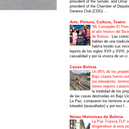
president of the Senate, and Omar 
president of the Chamber of Deputi
Geneva Club (CDG) ...
Arte, Pintura, Cultura, Teatro
“Mi Compadre El Prest
el año festivo del Bic
de Bolivia
-
Las cróni
hablan de una tradici
habría tenido sus inici
lejanía de los siglos XVII y XVIII, p
casualidad y por la viveza de un ci.
Casas Bolivia
Un 95% de los propiet
Bajo Llojeta fueron es
por loteadores; terren
tienen registro catastr
la totalidad de los pro
de las casas destruidas en Bajo Llo
La Paz, compraron los terrenos a u
loteador (avasallador) y por eso l...
Notas Historicas de Bolivia
La Paz Tranvía TLP 
dirigiéndose al este po