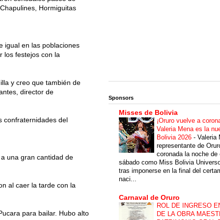
 Chapulines, Hormiguitas
 igual en las poblaciones
 los festejos con la
lla y creo que también de
ntes, director de
Sponsors
Misses de Bolivia
as confraternidades del
¡Oruro vuelve a coron
Valeria Mena es la nu
Bolivia 2026
-
Valeria
representante de Orur
coronada la noche de 
, a una gran cantidad de
sábado como Miss Bolivia Univers
tras imponerse en la final del cert
naci...
n al caer la tarde con la
Carnaval de Oruro
ROL DE INGRESO E
ucara para bailar. Hubo alto
DE LA OBRA MAEST