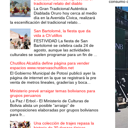
consumo d
tradicional relato del diablo
La Gran Tradicional Auténtica
Diablada Oruro hoy cerca al medio
día en la Avenida Cívica, realizará
la escenificación del tradicional relato...
San Bartolomé, la fiesta que da
vida a Ch'utillos
FESTIVIDAD La fiesta de San
Bartolomé se celebra cada 24 de
agosto, aunque las actividades
culturales se suelen programar para un fin de ...
Chutillos Alcaldía define página para vender
espacios www.reservaschutillos.net
El Gobierno Municipal de Potosí publicó ayer la
página de internet en la que se registrará la pre
venta de metros lineales, graderías y boca...
Ministerio prevé arraigar temas bolivianos para
grupos peruanos
La Paz / Erbol.- El Ministerio de Culturas de
Bolivia alista un posible “arraigo” de
composiciones elaboradas por grupos bolivianos
para fr...
Una colección de trajes repasa la
historia de 30 danzas típicas