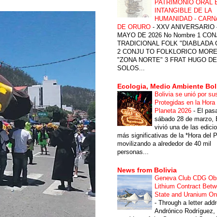
PATRIMONIO ORAL 
INTANGIBLE DE LA
HUMANIDAD - CARN
DE ORURO
-
XXV ANIVERSARIO 
MAYO DE 2026 No Nombre 1 CON
TRADICIONAL FOLK "DIABLADA
2 CONJU TO FOLKLORICO MOR
"ZONA NORTE" 3 FRAT HUGO DE
SOLOS...
Ecologia, Medio Ambiente Bol
Bolivia se unió por su
Protegidas en la Hora 
Planeta 2026
-
El pas
sábado 28 de marzo, B
vivió una de las edici
más significativas de la *Hora del P
movilizando a alrededor de 40 mil
personas...
News from Bolivia
Geneva Club CDG Ob
Lithium Contract Betw
State and Uranium O
-
Through a letter add
Andrónico Rodríguez,