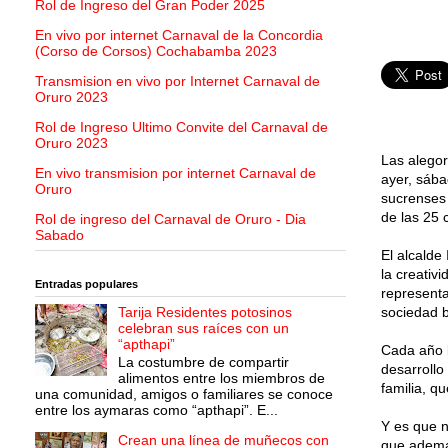
Rol de Ingreso del Gran Poder 2025
En vivo por internet Carnaval de la Concordia
(Corso de Corsos) Cochabamba 2023
Transmision en vivo por Internet Carnaval de
Oruro 2023
Rol de Ingreso Ultimo Convite del Carnaval de
Oruro 2023
Las alegor
En vivo transmision por internet Carnaval de
ayer, sába
Oruro
sucrenses 
de las 25 
Rol de ingreso del Carnaval de Oruro - Dia
Sabado
El alcalde
la creativ
Entradas populares
representa
Tarija Residentes potosinos
sociedad b
celebran sus raíces con un
“apthapi”
Cada año l
La costumbre de compartir
desarroll
alimentos entre los miembros de
familia, q
una comunidad, amigos o familiares se conoce
entre los aymaras como “apthapi”. E...
Y es que n
Crean una línea de muñecos con
que ademá