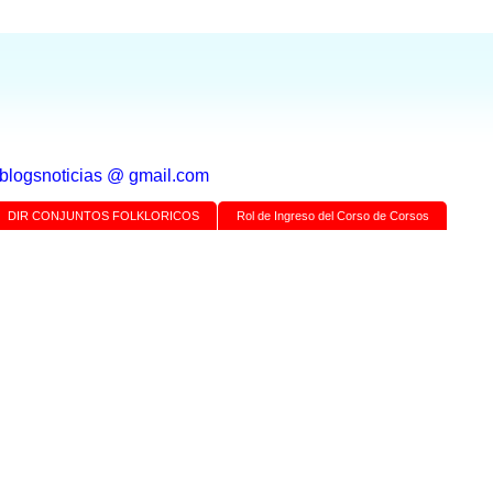
a blogsnoticias @ gmail.com
DIR CONJUNTOS FOLKLORICOS
Rol de Ingreso del Corso de Corsos