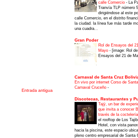
calle Comercio
-
La P
Tranvía TLP número 
dirigiéndose al este po
calle Comercio, en el distrito financ
la ciudad. la línea fue más tarde m
una cuadra...
Gran Poder
Rol de Ensayos del 2
Mayo
-
[image: Rol de
Ensayos del 21 de Ma
Carnaval de Santa Cruz Bolivi
En vivo por internet Corso de Sant
Carnaval Cruceño
-
Entrada antigua
Discotecas, Restaurantes y P
Tajý, un bar de experi
que invita a conocer B
través de la coctelerí
el rooftop de Los Taji
Hotel, con vista pano
hacia la piscina, este espacio ubic
pleno centro empresarial de Santa 