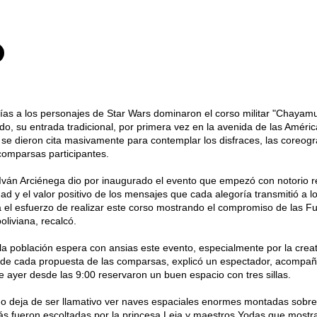
ías a los personajes de Star Wars dominaron el corso militar "Chayam
do, su entrada tradicional, por primera vez en la avenida de las Améric
se dieron cita masivamente para contemplar los disfraces, las coreogra
comparsas participantes.
 Iván Arciénega dio por inaugurado el evento que empezó con notorio r
idad y el valor positivo de los mensajes que cada alegoría transmitió a l
 el esfuerzo de realizar este corso mostrando el compromiso de las F
oliviana, recalcó.
a población espera con ansias este evento, especialmente por la crea
o de cada propuesta de las comparsas, explicó un espectador, acompa
ue ayer desde las 9:00 reservaron un buen espacio con tres sillas.
o deja de ser llamativo ver naves espaciales enormes montadas sobre 
s fueron escoltadas por la princesa Leia y maestros Yodas que mostr