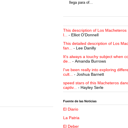
llega para of...
This description of Los Macheteros i
l...
- Elliot O'Donnell
This detailed description of Los Mac
fan...
- Lee Danilly
It's always a touchy subject when c
de...
- Amanda Burrows
I've been really into exploring differ
cult...
- Joshua Barnett
speed stars of this Macheteros danc
captiv...
- Hayley Serle
Fuente de las Noticias
El Diario
La Patria
El Deber