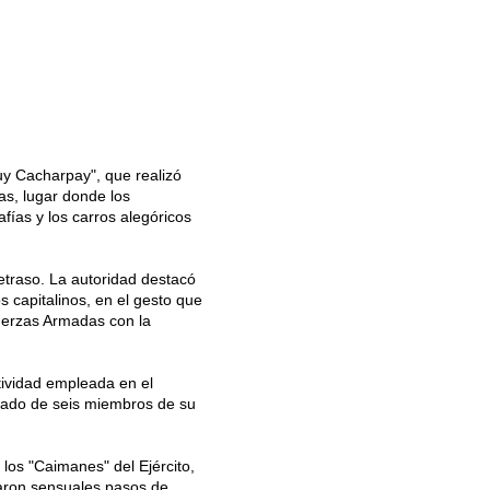
uy Cacharpay", que realizó
as, lugar donde los
fías y los carros alegóricos
etraso. La autoridad destacó
os capitalinos, en el gesto que
uerzas Armadas con la
tividad empleada en el
ñado de seis miembros de su
los "Caimanes" del Ejército,
aron sensuales pasos de