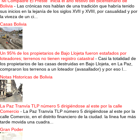
“Mi Compadre El Preste” inicia el año festivo del Bicentenario de
Bolivia
-
Las crónicas nos hablan de una tradición que habría tenido
sus inicios en la lejanía de los siglos XVII y XVIII, por casualidad y por
la viveza de un ci...
Casas Bolivia
Un 95% de los propietarios de Bajo Llojeta fueron estafados por
loteadores; terrenos no tienen registro catastral
-
Casi la totalidad de
los propietarios de las casas destruidas en Bajo Llojeta, en La Paz,
compraron los terrenos a un loteador (avasallador) y por eso l...
Notas Historicas de Bolivia
La Paz Tranvía TLP número 5 dirigiéndose al este por la calle
Comercio
-
La Paz Tranvía TLP número 5 dirigiéndose al este por la
calle Comercio, en el distrito financiero de la ciudad. la línea fue más
tarde movida una cuadra...
Gran Poder