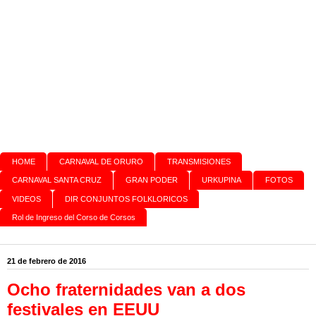
HOME
CARNAVAL DE ORURO
TRANSMISIONES
CARNAVAL SANTA CRUZ
GRAN PODER
URKUPINA
FOTOS
VIDEOS
DIR CONJUNTOS FOLKLORICOS
Rol de Ingreso del Corso de Corsos
21 de febrero de 2016
Ocho fraternidades van a dos
festivales en EEUU