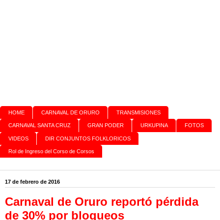
HOME
CARNAVAL DE ORURO
TRANSMISIONES
CARNAVAL SANTA CRUZ
GRAN PODER
URKUPINA
FOTOS
VIDEOS
DIR CONJUNTOS FOLKLORICOS
Rol de Ingreso del Corso de Corsos
17 de febrero de 2016
Carnaval de Oruro reportó pérdida
de 30% por bloqueos