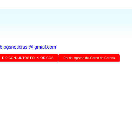
a blogsnoticias @ gmail.com
DIR CONJUNTOS FOLKLORICOS
Rol de Ingreso del Corso de Corsos