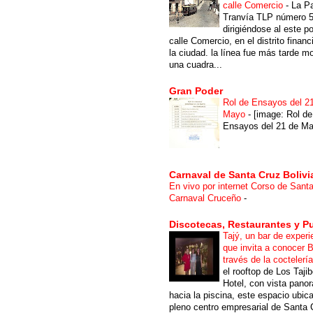
calle Comercio
-
La P
Tranvía TLP número 
dirigiéndose al este po
calle Comercio, en el distrito financ
la ciudad. la línea fue más tarde m
una cuadra...
Gran Poder
Rol de Ensayos del 2
Mayo
-
[image: Rol de
Ensayos del 21 de Ma
Carnaval de Santa Cruz Bolivi
En vivo por internet Corso de Sant
Carnaval Cruceño
-
Discotecas, Restaurantes y P
Tajý, un bar de experi
que invita a conocer B
través de la coctelerí
el rooftop de Los Taji
Hotel, con vista pano
hacia la piscina, este espacio ubic
pleno centro empresarial de Santa 