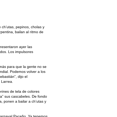
 ch’utas, pepinos, cholas y
entina, bailan al ritmo de
resentaron ayer las
iados. Los impulsores
más para que la gente no se
ndial. Podemos volver a los
bastián”, dijo el
 Larrea.
erines de tela de colores
ita” sus cascabeles. De fondo
, ponen a bailar a ch’utas y
 Carnaval Paceño. Ya tenemos