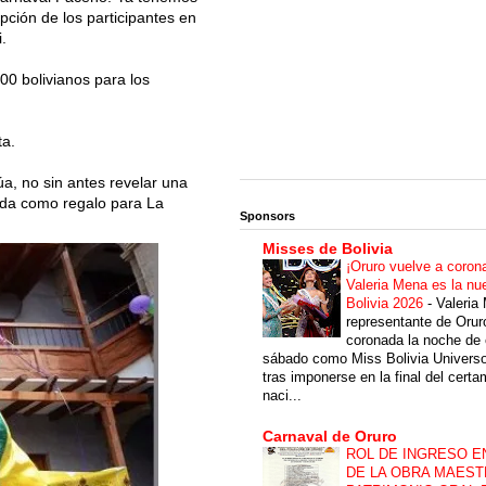
ción de los participantes en
.
00 bolivianos para los
ta.
úa, no sin antes revelar una
tada como regalo para La
Sponsors
Misses de Bolivia
¡Oruro vuelve a coron
Valeria Mena es la nu
Bolivia 2026
-
Valeria
representante de Orur
coronada la noche de 
sábado como Miss Bolivia Univers
tras imponerse en la final del cert
naci...
Carnaval de Oruro
ROL DE INGRESO E
DE LA OBRA MAEST