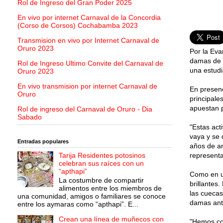
Rol de Ingreso del Gran Poder 2025
En vivo por internet Carnaval de la Concordia
(Corso de Corsos) Cochabamba 2023
Transmision en vivo por Internet Carnaval de
Oruro 2023
Por la Eva
damas de v
Rol de Ingreso Ultimo Convite del Carnaval de
una estudi
Oruro 2023
En vivo transmision por internet Carnaval de
En presenc
Oruro
principale
apuestan p
Rol de ingreso del Carnaval de Oruro - Dia
Sabado
"Estas act
vaya y se 
Entradas populares
años de an
Tarija Residentes potosinos
representa
celebran sus raíces con un
“apthapi”
Como en un
La costumbre de compartir
brillantes
alimentos entre los miembros de
las cuecas
una comunidad, amigos o familiares se conoce
damas ant
entre los aymaras como “apthapi”. E...
Crean una línea de muñecos con
"Hemos co