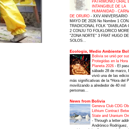
PATRIMONIO ORAL 
INTANGIBLE DE LA
HUMANIDAD - CARN
DE ORURO
-
XXV ANIVERSARIO 
MAYO DE 2026 No Nombre 1 CON
TRADICIONAL FOLK "DIABLADA
2 CONJU TO FOLKLORICO MOR
"ZONA NORTE" 3 FRAT HUGO DE
SOLOS...
Ecologia, Medio Ambiente Bol
Bolivia se unió por su
Protegidas en la Hora 
Planeta 2026
-
El pas
sábado 28 de marzo, B
vivió una de las edici
más significativas de la *Hora del P
movilizando a alrededor de 40 mil
personas...
News from Bolivia
Geneva Club CDG Ob
Lithium Contract Betw
State and Uranium O
-
Through a letter add
Andrónico Rodríguez,