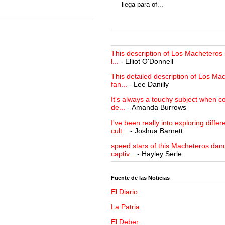
llega para of...
This description of Los Macheteros i
l...
- Elliot O'Donnell
This detailed description of Los Mac
fan...
- Lee Danilly
It's always a touchy subject when c
de...
- Amanda Burrows
I've been really into exploring differ
cult...
- Joshua Barnett
speed stars of this Macheteros danc
captiv...
- Hayley Serle
Fuente de las Noticias
El Diario
La Patria
El Deber