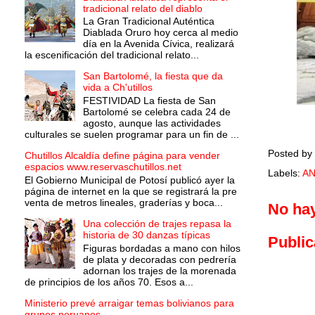
tradicional relato del diablo
La Gran Tradicional Auténtica
Diablada Oruro hoy cerca al medio
día en la Avenida Cívica, realizará
la escenificación del tradicional relato...
San Bartolomé, la fiesta que da
vida a Ch'utillos
FESTIVIDAD La fiesta de San
Bartolomé se celebra cada 24 de
agosto, aunque las actividades
culturales se suelen programar para un fin de ...
Posted by
Chutillos Alcaldía define página para vender
espacios www.reservaschutillos.net
Labels:
AN
El Gobierno Municipal de Potosí publicó ayer la
página de internet en la que se registrará la pre
venta de metros lineales, graderías y boca...
No ha
Una colección de trajes repasa la
historia de 30 danzas típicas
Public
Figuras bordadas a mano con hilos
de plata y decoradas con pedrería
adornan los trajes de la morenada
de principios de los años 70. Esos a...
Ministerio prevé arraigar temas bolivianos para
grupos peruanos