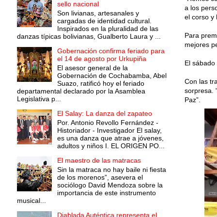
sello nacional
a los pers
Son livianas, artesanales y
el corso y 
cargadas de identidad cultural.
Inspirados en la pluralidad de las
Para premi
danzas típicas bolivianas, Gualberto Laura y ...
mejores pe
Gobernación confirma feriado para
el 14 de agosto por Urkupiña
El sábado s
El asesor general de la
Gobernación de Cochabamba, Abel
Con las tr
Suazo, ratificó hoy el feriado
sorpresa. 
departamental declarado por la Asamblea
Legislativa p...
Paz”.
El Salay: La danza del zapateo
Por. Antonio Revollo Fernández -
Historiador - Investigador El salay,
es una danza que atrae a jóvenes,
adultos y niños I. EL ORIGEN PO...
El maestro de las matracas
Sin la matraca no hay baile ni fiesta
de los morenos”, asevera el
sociólogo David Mendoza sobre la
importancia de este instrumento
musical...
Diablada Auténtica representa el