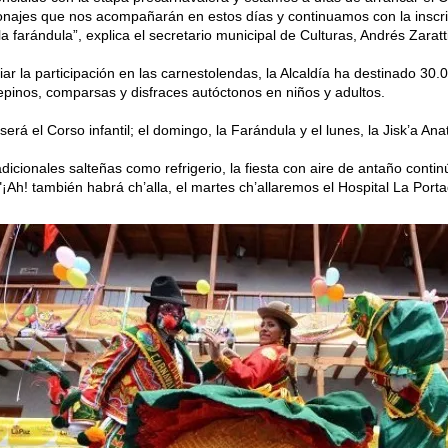
onajes que nos acompañarán en estos días y continuamos con la inscrip
la farándula”, explica el secretario municipal de Culturas, Andrés Zaratti
ar la participación en las carnestolendas, la Alcaldía ha destinado 30.0
pinos, comparsas y disfraces autóctonos en niños y adultos.
erá el Corso infantil; el domingo, la Farándula y el lunes, la Jisk’a Ana
adicionales salteñas como refrigerio, la fiesta con aire de antaño contin
"¡Ah! también habrá ch’alla, el martes ch’allaremos el Hospital La Por