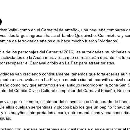
risto Valle -como en el Carnaval de antaño-, una pequeña comparsa de
estidos largos ingresan hacia el Tambo Quiquincho. Con mixtura y serp
antina de ferroviarios añejos que hace mucho fueron "olvidados”.
ia de los personajes del Carnaval 2016, las autoridades municipales p
s actividades de la Anata maravillosa que se realizarán durante los fer
or recuperar el Carnaval criollo en La Paz para atraer turistas.
ividades van creciendo continuamente, tenemos que fortalecerlas aun 
quede a carnavalear en La Paz, en nuestra ciudad maravilla a nivel mu
taño como hoy que entramos en el antiguo recorrido en la zona San Se
nte del Comité Cívico Cultural e impulsor del Carnaval Paceño, Nelson
 viaje por el tiempo, el interior del conventillo está decorado de band
. De ellos cuelgan serpentinas y globos bajo los que un pepino "chauch
 y los huayños, interpretados a coro, entre mandolinas y una concertina
iguas.
ncluido con la etapa precarnavalera y estamos a días de arrancar el