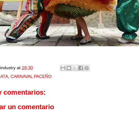
industry
at
18:30
ATA
,
CARNAVAL PACEÑO
y comentarios:
ar un comentario