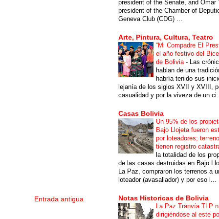
president of the Senate, and Omar 
president of the Chamber of Deputi
Geneva Club (CDG) ...
Arte, Pintura, Cultura, Teatro
“Mi Compadre El Prest
el año festivo del Bic
de Bolivia
-
Las cróni
hablan de una tradici
habría tenido sus inici
lejanía de los siglos XVII y XVIII, p
casualidad y por la viveza de un ci.
Casas Bolivia
Un 95% de los propiet
Bajo Llojeta fueron es
por loteadores; terren
tienen registro catastr
la totalidad de los pro
de las casas destruidas en Bajo Llo
La Paz, compraron los terrenos a u
loteador (avasallador) y por eso l...
Notas Historicas de Bolivia
Entrada antigua
La Paz Tranvía TLP 
dirigiéndose al este po