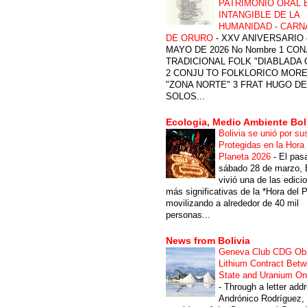
PATRIMONIO ORAL 
INTANGIBLE DE LA
HUMANIDAD - CARN
DE ORURO
-
XXV ANIVERSARIO 
MAYO DE 2026 No Nombre 1 CON
TRADICIONAL FOLK "DIABLADA
2 CONJU TO FOLKLORICO MOR
"ZONA NORTE" 3 FRAT HUGO DE
SOLOS...
Ecologia, Medio Ambiente Bol
Bolivia se unió por su
Protegidas en la Hora 
Planeta 2026
-
El pas
sábado 28 de marzo, B
vivió una de las edici
más significativas de la *Hora del P
movilizando a alrededor de 40 mil
personas...
News from Bolivia
Geneva Club CDG Ob
Lithium Contract Betw
State and Uranium O
-
Through a letter add
Andrónico Rodríguez,