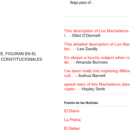
llega para of...
This description of Los Macheteros i
l...
- Elliot O'Donnell
This detailed description of Los Mac
fan...
- Lee Danilly
E, FIGURAN EN EL
It's always a touchy subject when c
 CONSTITUCIONALES
de...
- Amanda Burrows
I've been really into exploring differ
cult...
- Joshua Barnett
speed stars of this Macheteros danc
captiv...
- Hayley Serle
Fuente de las Noticias
El Diario
La Patria
El Deber