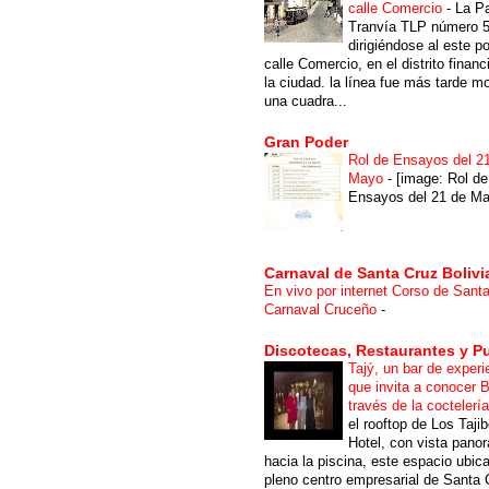
calle Comercio
-
La P
Tranvía TLP número 
dirigiéndose al este po
calle Comercio, en el distrito financ
la ciudad. la línea fue más tarde m
una cuadra...
Gran Poder
Rol de Ensayos del 2
Mayo
-
[image: Rol de
Ensayos del 21 de Ma
Carnaval de Santa Cruz Bolivi
En vivo por internet Corso de Sant
Carnaval Cruceño
-
Discotecas, Restaurantes y P
Tajý, un bar de experi
que invita a conocer B
través de la coctelerí
el rooftop de Los Taji
Hotel, con vista pano
hacia la piscina, este espacio ubic
pleno centro empresarial de Santa 