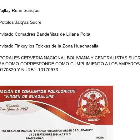
ujllay Rumi Sunq'us
otolos Jalq'as Sucre
nvitado Comadres Bandeñitas de Liliana Poita
nvitado Tinkuy los Tolckas de la Zona Huachacalla
PORALES CERVERIA NACIONAL BOLIVIANA Y CENTRALISTAS SUCR
A COMO CORRESPONDE COMO CUMPLIMIENTO A LOS AMPAROS
0170820 Y NUREJ: 10170973.