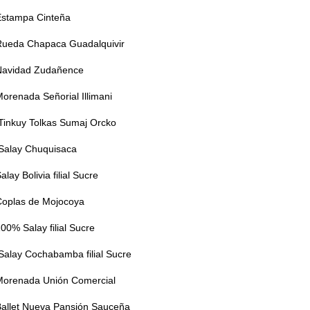
Estampa Cinteña
Rueda Chapaca Guadalquivir
Navidad Zudañence
orenada Señorial Illimani
Tinkuy Tolkas Sumaj Orcko
Salay Chuquisaca
lay Bolivia filial Sucre
Coplas de Mojocoya
00% Salay filial Sucre
Salay Cochabamba filial Sucre
Morenada Unión Comercial
Ballet Nueva Pansión Sauceña