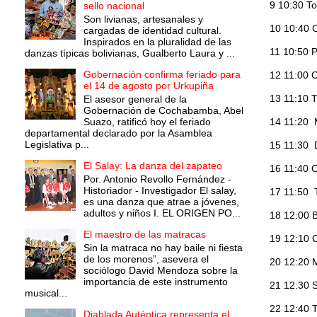
9 10:30 T
sello nacional
Son livianas, artesanales y
10 10:40 
cargadas de identidad cultural.
Inspirados en la pluralidad de las
11 10:50 
danzas típicas bolivianas, Gualberto Laura y ...
Gobernación confirma feriado para
12 11:00 
el 14 de agosto por Urkupiña
13 11:10 T
El asesor general de la
Gobernación de Cochabamba, Abel
Suazo, ratificó hoy el feriado
14 11:20 
departamental declarado por la Asamblea
Legislativa p...
15 11:30 
El Salay: La danza del zapateo
16 11:40 
Por. Antonio Revollo Fernández -
Historiador - Investigador El salay,
17 11:50 
es una danza que atrae a jóvenes,
adultos y niños I. EL ORIGEN PO...
18 12:00 
El maestro de las matracas
19 12:10 
Sin la matraca no hay baile ni fiesta
de los morenos”, asevera el
20 12:20 
sociólogo David Mendoza sobre la
importancia de este instrumento
21 12:30 
musical...
22 12:40 T
Diablada Auténtica representa el