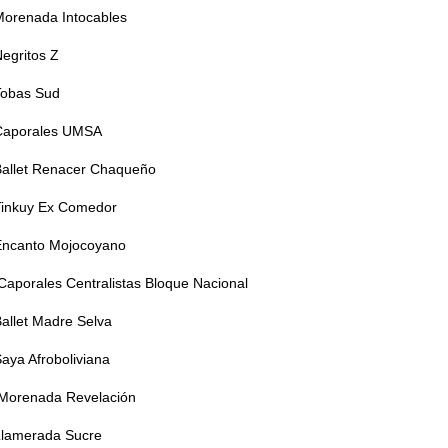
Morenada Intocables
egritos Z
Tobas Sud
Caporales UMSA
Ballet Renacer Chaqueño
Tinkuy Ex Comedor
Encanto Mojocoyano
Caporales Centralistas Bloque Nacional
allet Madre Selva
aya Afroboliviana
Morenada Revelación
Llamerada Sucre