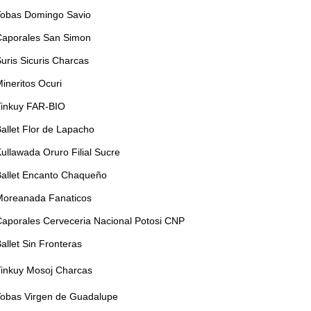
Tobas Domingo Savio
Caporales San Simon
uris Sicuris Charcas
ineritos Ocuri
Tinkuy FAR-BIO
allet Flor de Lapacho
ullawada Oruro Filial Sucre
Ballet Encanto Chaqueño
Moreanada Fanaticos
Caporales Cerveceria Nacional Potosi CNP
allet Sin Fronteras
Tinkuy Mosoj Charcas
Tobas Virgen de Guadalupe