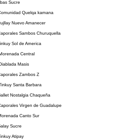
obas Sucre
Comunidad Quelqa kamana
Pujllay Nuevo Amanecer
Caporales Sambos Churuquella
inkuy Sol de America
Morenada Central
Diablada Masis
Caporales Zambos Z
Tinkuy Santa Barbara
Ballet Nostalgia Chaqueña
Caporales Virgen de Guadalupe
Morenada Canto Sur
Salay Sucre
inkuy Atipay