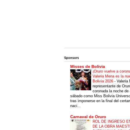
Sponsors
Misses de Bolivia
¡Oruro vuelve a coron
Valeria Mena es la nu
Bolivia 2026
-
Valeria
representante de Orur
coronada la noche de 
sábado como Miss Bolivia Univers
tras imponerse en la final del cert
naci...
Carnaval de Oruro
ROL DE INGRESO E
DE LA OBRA MAEST