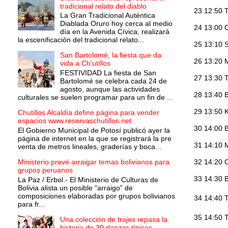
tradicional relato del diablo
23 12:50 
La Gran Tradicional Auténtica
Diablada Oruro hoy cerca al medio
24 13:00 
día en la Avenida Cívica, realizará
la escenificación del tradicional relato...
25 13:10 S
San Bartolomé, la fiesta que da
26 13:20 M
vida a Ch'utillos
FESTIVIDAD La fiesta de San
27 13:30 
Bartolomé se celebra cada 24 de
agosto, aunque las actividades
28 13:40 B
culturales se suelen programar para un fin de ...
29 13:50 K
Chutillos Alcaldía define página para vender
espacios www.reservaschutillos.net
30 14:00 
El Gobierno Municipal de Potosí publicó ayer la
página de internet en la que se registrará la pre
31 14:10 
venta de metros lineales, graderías y boca...
Ministerio prevé arraigar temas bolivianos para
32 14:20 
grupos peruanos
33 14:30 B
La Paz / Erbol.- El Ministerio de Culturas de
Bolivia alista un posible “arraigo” de
composiciones elaboradas por grupos bolivianos
34 14:40 
para fr...
35 14:50 
Una colección de trajes repasa la
historia de 30 danzas típicas