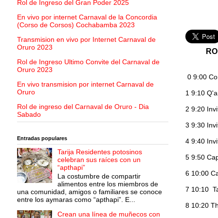
Rol de Ingreso del Gran Poder 2025
En vivo por internet Carnaval de la Concordia
(Corso de Corsos) Cochabamba 2023
Transmision en vivo por Internet Carnaval de
Oruro 2023
RO
Rol de Ingreso Ultimo Convite del Carnaval de
Oruro 2023
0 9:00 Co
En vivo transmision por internet Carnaval de
Oruro
1 9:10 Q'
Rol de ingreso del Carnaval de Oruro - Dia
2 9:20 Inv
Sabado
3 9:30 Inv
Entradas populares
4 9:40 In
Tarija Residentes potosinos
5 9:50 Cap
celebran sus raíces con un
“apthapi”
6 10:00 Ca
La costumbre de compartir
alimentos entre los miembros de
7 10:10 Ta
una comunidad, amigos o familiares se conoce
entre los aymaras como “apthapi”. E...
8 10:20 T
Crean una línea de muñecos con