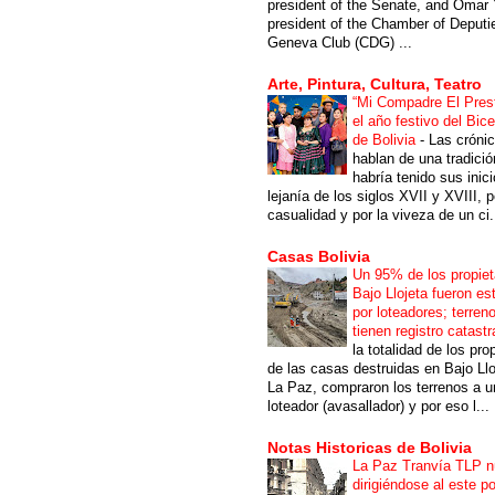
president of the Senate, and Omar 
president of the Chamber of Deputi
Geneva Club (CDG) ...
Arte, Pintura, Cultura, Teatro
“Mi Compadre El Prest
el año festivo del Bic
de Bolivia
-
Las cróni
hablan de una tradici
habría tenido sus inici
lejanía de los siglos XVII y XVIII, p
casualidad y por la viveza de un ci.
Casas Bolivia
Un 95% de los propiet
Bajo Llojeta fueron es
por loteadores; terren
tienen registro catastr
la totalidad de los pro
de las casas destruidas en Bajo Llo
La Paz, compraron los terrenos a u
loteador (avasallador) y por eso l...
Notas Historicas de Bolivia
La Paz Tranvía TLP 
dirigiéndose al este po