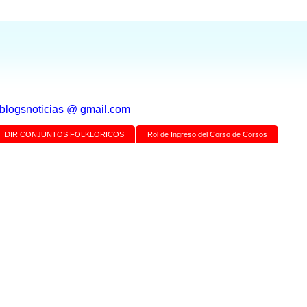
a blogsnoticias @ gmail.com
DIR CONJUNTOS FOLKLORICOS
Rol de Ingreso del Corso de Corsos