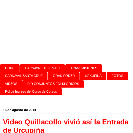
HOME
CARNAVAL DE ORURO
TRANSMISIONES
CARNAVAL SANTA CRUZ
GRAN PODER
URKUPINA
FOTOS
VIDEOS
DIR CONJUNTOS FOLKLORICOS
Rol de Ingreso del Corso de Corsos
15 de agosto de 2014
Video Quillacollo vivió así la Entrada
de Urcupiña