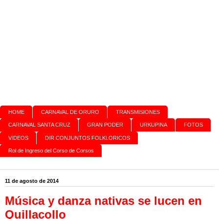
HOME
CARNAVAL DE ORURO
TRANSMISIONES
CARNAVAL SANTA CRUZ
GRAN PODER
URKUPINA
FOTOS
VIDEOS
DIR CONJUNTOS FOLKLORICOS
Rol de Ingreso del Corso de Corsos
11 de agosto de 2014
Música y danza nativas se lucen en
Quillacollo