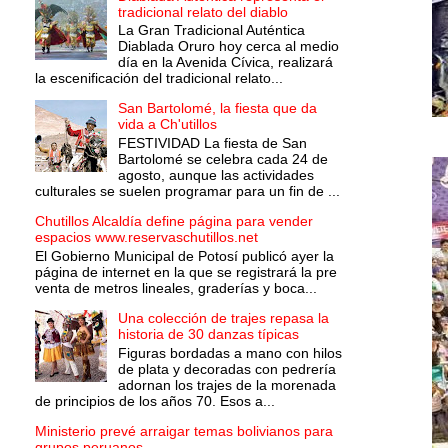
tradicional relato del diablo
La Gran Tradicional Auténtica
Diablada Oruro hoy cerca al medio
día en la Avenida Cívica, realizará
la escenificación del tradicional relato...
San Bartolomé, la fiesta que da
vida a Ch'utillos
FESTIVIDAD La fiesta de San
Bartolomé se celebra cada 24 de
agosto, aunque las actividades
culturales se suelen programar para un fin de ...
Chutillos Alcaldía define página para vender
espacios www.reservaschutillos.net
El Gobierno Municipal de Potosí publicó ayer la
página de internet en la que se registrará la pre
venta de metros lineales, graderías y boca...
Una colección de trajes repasa la
historia de 30 danzas típicas
Figuras bordadas a mano con hilos
de plata y decoradas con pedrería
adornan los trajes de la morenada
de principios de los años 70. Esos a...
Ministerio prevé arraigar temas bolivianos para
grupos peruanos