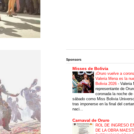
Sponsors
Misses de Bolivia
¡Oruro vuelve a coron
Valeria Mena es la nu
Bolivia 2026
-
Valeria
representante de Orur
coronada la noche de 
sábado como Miss Bolivia Univers
tras imponerse en la final del cert
naci...
Carnaval de Oruro
ROL DE INGRESO E
DE LA OBRA MAEST