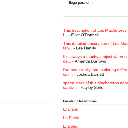
llega para of...
This description of Los Macheteros i
l...
- Elliot O'Donnell
This detailed description of Los Mac
fan...
- Lee Danilly
It's always a touchy subject when c
de...
- Amanda Burrows
I've been really into exploring differ
cult...
- Joshua Barnett
speed stars of this Macheteros danc
captiv...
- Hayley Serle
Fuente de las Noticias
El Diario
La Patria
El Deber