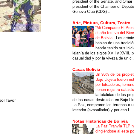
president of the Senate, and Omar 
president of the Chamber of Deputi
Geneva Club (CDG) ...
Arte, Pintura, Cultura, Teatro
“Mi Compadre El Prest
el año festivo del Bic
de Bolivia
-
Las cróni
hablan de una tradici
habría tenido sus inici
lejanía de los siglos XVII y XVIII, p
casualidad y por la viveza de un ci.
Casas Bolivia
Un 95% de los propiet
Bajo Llojeta fueron es
por loteadores; terren
tienen registro catastr
la totalidad de los pro
de las casas destruidas en Bajo Llo
or favor
La Paz, compraron los terrenos a u
loteador (avasallador) y por eso l...
Notas Historicas de Bolivia
La Paz Tranvía TLP 
dirigiéndose al este po