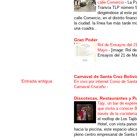
calle Comercio
-
La P
Tranvía TLP número 
dirigiéndose al este po
calle Comercio, en el distrito financ
la ciudad. la línea fue más tarde m
una cuadra...
Gran Poder
Rol de Ensayos del 2
Mayo
-
[image: Rol de
Ensayos del 21 de Ma
Carnaval de Santa Cruz Bolivi
Entrada antigua
En vivo por internet Corso de Sant
Carnaval Cruceño
-
Discotecas, Restaurantes y P
Tajý, un bar de experi
que invita a conocer B
través de la coctelerí
el rooftop de Los Taji
Hotel, con vista pano
hacia la piscina, este espacio ubic
pleno centro empresarial de Santa 