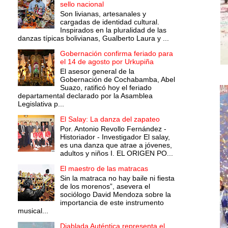
sello nacional
Son livianas, artesanales y
cargadas de identidad cultural.
Inspirados en la pluralidad de las
danzas típicas bolivianas, Gualberto Laura y ...
Gobernación confirma feriado para
el 14 de agosto por Urkupiña
El asesor general de la
Gobernación de Cochabamba, Abel
Suazo, ratificó hoy el feriado
departamental declarado por la Asamblea
Legislativa p...
El Salay: La danza del zapateo
Por. Antonio Revollo Fernández -
Historiador - Investigador El salay,
es una danza que atrae a jóvenes,
adultos y niños I. EL ORIGEN PO...
El maestro de las matracas
Sin la matraca no hay baile ni fiesta
de los morenos”, asevera el
sociólogo David Mendoza sobre la
importancia de este instrumento
musical...
Diablada Auténtica representa el