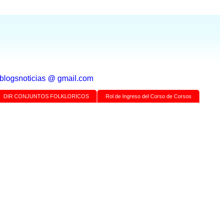
a blogsnoticias @ gmail.com
DIR CONJUNTOS FOLKLORICOS
Rol de Ingreso del Corso de Corsos