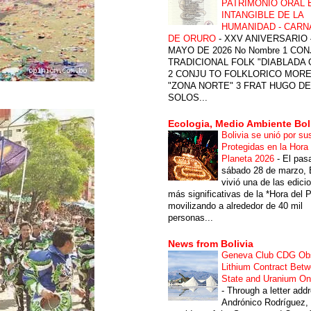
PATRIMONIO ORAL 
INTANGIBLE DE LA
HUMANIDAD - CARN
DE ORURO
-
XXV ANIVERSARIO 
MAYO DE 2026 No Nombre 1 CON
TRADICIONAL FOLK "DIABLADA
2 CONJU TO FOLKLORICO MOR
"ZONA NORTE" 3 FRAT HUGO DE
SOLOS...
Ecologia, Medio Ambiente Bol
Bolivia se unió por su
Protegidas en la Hora 
Planeta 2026
-
El pas
sábado 28 de marzo, B
vivió una de las edici
más significativas de la *Hora del P
movilizando a alrededor de 40 mil
personas...
News from Bolivia
Geneva Club CDG Ob
Lithium Contract Betw
State and Uranium O
-
Through a letter add
Andrónico Rodríguez,