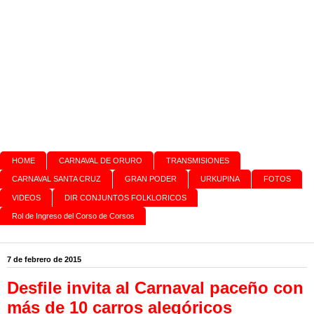
HOME
CARNAVAL DE ORURO
TRANSMISIONES
CARNAVAL SANTA CRUZ
GRAN PODER
URKUPINA
FOTOS
VIDEOS
DIR CONJUNTOS FOLKLORICOS
Rol de Ingreso del Corso de Corsos
7 de febrero de 2015
Desfile invita al Carnaval paceño con
más de 10 carros alegóricos