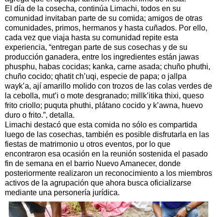
El día de la cosecha, continúa Limachi, todos en su
comunidad invitaban parte de su comida; amigos de otras
comunidades, primos, hermanos y hasta cuñados. Por ello,
cada vez que viaja hasta su comunidad repite esta
experiencia, “entregan parte de sus cosechas y de su
producción ganadera, entre los ingredientes están jawas
phusphu, habas cocidas; kanka, carne asada; chuño phuthi,
chuño cocido; qhatit ch’uqi, especie de papa; o jallpa
wayk’a, ají amarillo molido con trozos de las colas verdes de
la cebolla, mut’i o mote desgranado; millk’itika thixi, queso
frito criollo; puquta phuthi, plátano cocido y k’awna, huevo
duro o frito.”, detalla.
Limachi destacó que esta comida no sólo es compartida
luego de las cosechas, también es posible disfrutarla en las
fiestas de matrimonio u otros eventos, por lo que
encontraron esa ocasión en la reunión sostenida el pasado
fin de semana en el barrio Nuevo Amanecer, donde
posteriormente realizaron un reconocimiento a los miembros
activos de la agrupación que ahora busca oficializarse
mediante una personería jurídica.