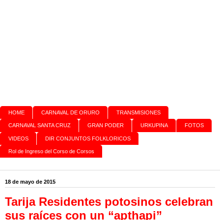
HOME
CARNAVAL DE ORURO
TRANSMISIONES
CARNAVAL SANTA CRUZ
GRAN PODER
URKUPINA
FOTOS
VIDEOS
DIR CONJUNTOS FOLKLORICOS
Rol de Ingreso del Corso de Corsos
18 de mayo de 2015
Tarija Residentes potosinos celebran
sus raíces con un “apthapi”