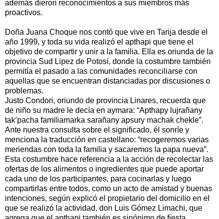
además dieron reconocimientos a sus miembros más
proactivos.
Doña Juana Choque nos contó que vive en Tarija desde el
año 1999, y toda su vida realizó el apthapi que tiene el
objetivo de compartir y unir a la familia. Ella es oriunda de la
provincia Sud Lipez de Potosí, donde la costumbre también
permitía el pasado a las comunidades reconciliarse con
aquellas que se encuentran distanciadas por discusiones o
problemas.
Justo Condori, oriundo de provincia Linares, recuerda que
de niño su madre le decía en aymara: “Apthapy lujrañany
tak’pacha familiamarka sarañany apsury machak chekle”.
Ante nuestra consulta sobre el significado, él sonríe y
menciona la traducción en castellano: “recogeremos varias
meriendas con toda la familia y sacaremos la papa nueva”.
Esta costumbre hace referencia a la acción de recolectar las
ofertas de los alimentos o ingredientes que puede aportar
cada uno de los participantes, para cocinarlas y luego
compartirlas entre todos, como un acto de amistad y buenas
intenciones, según explicó el propietario del domicilio en el
que se realizó la actividad, don Luis Gómez Limachi, que
agrega que el apthapi también es sinónimo de fiesta.