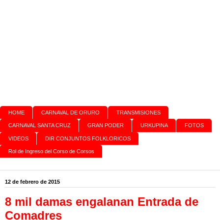
HOME
CARNAVAL DE ORURO
TRANSMISIONES
CARNAVAL SANTA CRUZ
GRAN PODER
URKUPINA
FOTOS
VIDEOS
DIR CONJUNTOS FOLKLORICOS
Rol de Ingreso del Corso de Corsos
12 de febrero de 2015
8 mil damas engalanan Entrada de
Comadres