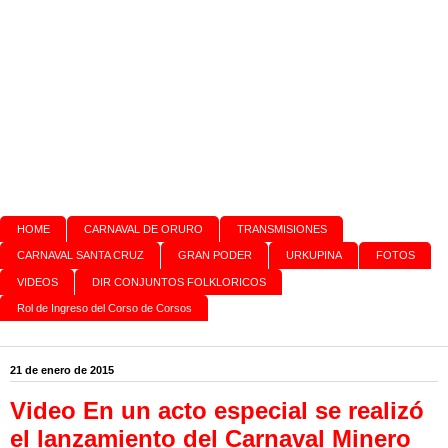
HOME
CARNAVAL DE ORURO
TRANSMISIONES
CARNAVAL SANTA CRUZ
GRAN PODER
URKUPINA
FOTOS
VIDEOS
DIR CONJUNTOS FOLKLORICOS
Rol de Ingreso del Corso de Corsos
21 de enero de 2015
Video En un acto especial se realizó
el lanzamiento del Carnaval Minero