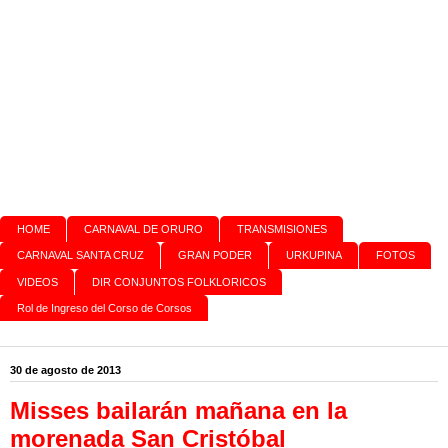
HOME
CARNAVAL DE ORURO
TRANSMISIONES
CARNAVAL SANTA CRUZ
GRAN PODER
URKUPINA
FOTOS
VIDEOS
DIR CONJUNTOS FOLKLORICOS
Rol de Ingreso del Corso de Corsos
30 de agosto de 2013
Misses bailarán mañana en la
morenada San Cristóbal