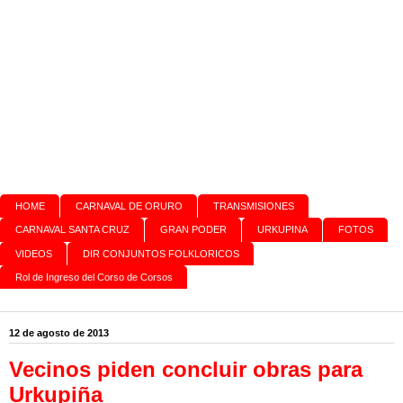
HOME
CARNAVAL DE ORURO
TRANSMISIONES
CARNAVAL SANTA CRUZ
GRAN PODER
URKUPINA
FOTOS
VIDEOS
DIR CONJUNTOS FOLKLORICOS
Rol de Ingreso del Corso de Corsos
12 de agosto de 2013
Vecinos piden concluir obras para
Urkupiña