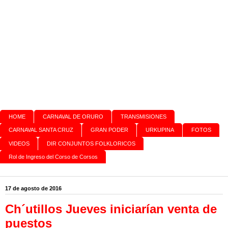
HOME
CARNAVAL DE ORURO
TRANSMISIONES
CARNAVAL SANTA CRUZ
GRAN PODER
URKUPINA
FOTOS
VIDEOS
DIR CONJUNTOS FOLKLORICOS
Rol de Ingreso del Corso de Corsos
17 de agosto de 2016
Ch´utillos Jueves iniciarían venta de
puestos