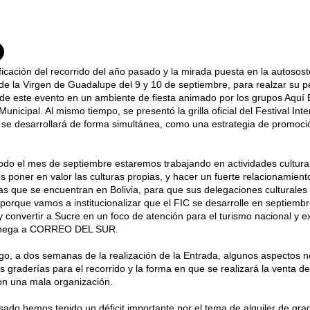
ificación del recorrido del año pasado y la mirada puesta en la autosos
 de la Virgen de Guadalupe del 9 y 10 de septiembre, para realzar su perf
e este evento en un ambiente de fiesta animado por los grupos Aquí Bol
Municipal. Al mismo tiempo, se presentó la grilla oficial del Festival In
 se desarrollará de forma simultánea, como una estrategia de promoció
.
odo el mes de septiembre estaremos trabajando en actividades cultura
s poner en valor las culturas propias, y hacer un fuerte relacionamient
as que se encuentran en Bolivia, para que sus delegaciones culturale
l, porque vamos a institucionalizar que el FIC se desarrolle en septiembr
 y convertir a Sucre en un foco de atención para el turismo nacional y ex
énega a CORREO DEL SUR.
o, a dos semanas de la realización de la Entrada, algunos aspectos n
s graderías para el recorrido y la forma en que se realizará la venta d
on una mala organización.
sado hemos tenido un déficit importante por el tema de alquiler de gra