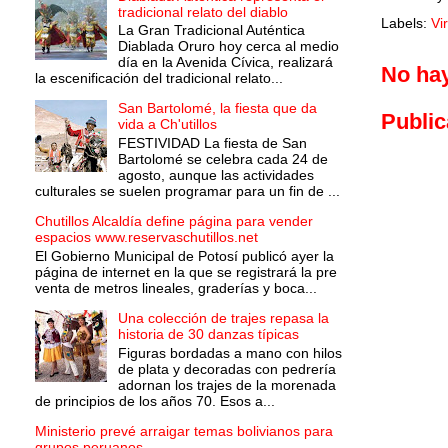
tradicional relato del diablo
Labels:
Vi
La Gran Tradicional Auténtica
Diablada Oruro hoy cerca al medio
día en la Avenida Cívica, realizará
No ha
la escenificación del tradicional relato...
San Bartolomé, la fiesta que da
Public
vida a Ch'utillos
FESTIVIDAD La fiesta de San
Bartolomé se celebra cada 24 de
agosto, aunque las actividades
culturales se suelen programar para un fin de ...
Chutillos Alcaldía define página para vender
espacios www.reservaschutillos.net
El Gobierno Municipal de Potosí publicó ayer la
página de internet en la que se registrará la pre
venta de metros lineales, graderías y boca...
Una colección de trajes repasa la
historia de 30 danzas típicas
Figuras bordadas a mano con hilos
de plata y decoradas con pedrería
adornan los trajes de la morenada
de principios de los años 70. Esos a...
Ministerio prevé arraigar temas bolivianos para
grupos peruanos