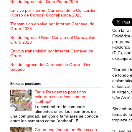
Rol de Ingreso del Gran Poder 2025
En vivo por internet Carnaval de la Concordia
(Corso de Corsos) Cochabamba 2023
Transmision en vivo por Internet Carnaval de
Oruro 2023
Con la rat
Folclórica
Rol de Ingreso Ultimo Convite del Carnaval de
programa d
Oruro 2023
Folclórico 
En vivo transmision por internet Carnaval de
(FIC), que
Oruro
extranjero
Rol de ingreso del Carnaval de Oruro - Dia
Sabado
"Durante t
de fondo e
diplomátic
Entradas populares
el festiva
Tarija Residentes potosinos
la Virgen,
celebran sus raíces con un
Iván Arci
“apthapi”
La costumbre de compartir
Sin embarg
alimentos entre los miembros de
tema de la
una comunidad, amigos o familiares se conoce
tropieza c
entre los aymaras como “apthapi”. E...
Crean una línea de muñecos con
"El año pa