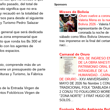
 año pasado, del total de
Sponsors
to significa que no era
Misses de Bolivia
 y recaudó en la totalidad de
¡Oruro vuelve a coron
rsos para desde el siguiente
Valeria Mena es la nu
a y Turismo Pedro Salazar
Bolivia 2026
-
Valeria
representante de Orur
na general que será dedicada
coronada la noche de 
una zona empresarial que
sábado como Miss Bolivia Univers
tras imponerse en la final del cert
to que ronda los Bs 300 el
naci...
do con los agentes de
los espacios.
Carnaval de Oruro
ROL DE INGRESO E
DE LA OBRA MAEST
arpio, comprende más de un
PATRIMONIO ORAL 
 tiene un presupuesto de parte
INTANGIBLE DE LA
ulturas y Turismo, la Fábrica
HUMANIDAD - CARN
DE ORURO
-
XXV ANIVERSARIO 
MAYO DE 2026 No Nombre 1 CON
TRADICIONAL FOLK "DIABLADA
os de la Entrada Virgen de
2 CONJU TO FOLKLORICO MOR
ntos Folclóricos Virgen de
"ZONA NORTE" 3 FRAT HUGO DE
SOLOS...
Ecologia, Medio Ambiente Bol