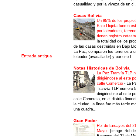
casualidad y por la viveza de un ci.
Casas Bolivia
Un 95% de los propiet
Bajo Llojeta fueron es
por loteadores; terren
tienen registro catastr
la totalidad de los pro
de las casas destruidas en Bajo Llo
La Paz, compraron los terrenos a u
Entrada antigua
loteador (avasallador) y por eso l...
Notas Historicas de Bolivia
La Paz Tranvía TLP 
dirigiéndose al este po
calle Comercio
-
La P
Tranvía TLP número 
dirigiéndose al este po
calle Comercio, en el distrito financ
la ciudad. la línea fue más tarde m
una cuadra...
Gran Poder
Rol de Ensayos del 2
Mayo
-
[image: Rol de
Ensayos del 21 de Ma