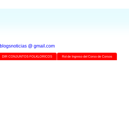
a blogsnoticias @ gmail.com
DIR CONJUNTOS FOLKLORICOS
Rol de Ingreso del Corso de Corsos