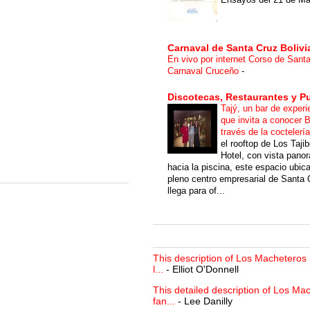
Carnaval de Santa Cruz Bolivi
En vivo por internet Corso de Sant
Carnaval Cruceño
-
Discotecas, Restaurantes y P
Tajý, un bar de experi
que invita a conocer B
través de la coctelerí
el rooftop de Los Taji
Hotel, con vista pano
hacia la piscina, este espacio ubic
pleno centro empresarial de Santa 
llega para of...
This description of Los Macheteros i
l...
- Elliot O'Donnell
This detailed description of Los Mac
fan...
- Lee Danilly