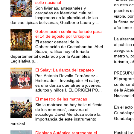
sello nacional
en esta oc
Son livianas, artesanales y
puestos qu
cargadas de identidad cultural.
viable, po
Inspirados en la pluralidad de las
la fiesta 
danzas típicas bolivianas, Gualberto Laura y ...
año tener 
Gobernación confirma feriado para
el 14 de agosto por Urkupiña
La alterna
El asesor general de la
al público
Gobernación de Cochabamba, Abel
aseguran, 
Suazo, ratificó hoy el feriado
metro y, p
departamental declarado por la Asamblea
Legislativa p...
turismo, a
El Salay: La danza del zapateo
PRESUPU
Por. Antonio Revollo Fernández -
El program
Historiador - Investigador El salay,
centenar d
es una danza que atrae a jóvenes,
adultos y niños I. EL ORIGEN PO...
de la Alca
Nacional d
El maestro de las matracas
Sin la matraca no hay baile ni fiesta
En el acto
de los morenos”, asevera el
Guadalupe 
sociólogo David Mendoza sobre la
Guadalupe,
importancia de este instrumento
musical...
Posted by
Diablada Auténtica representa el