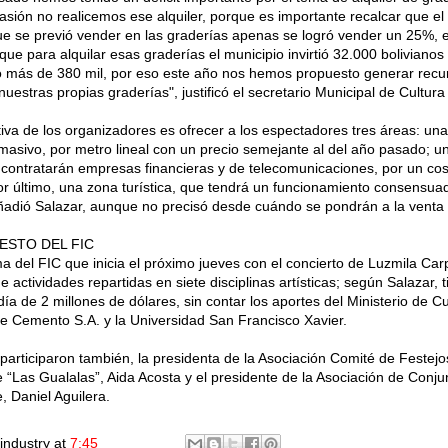
asión no realicemos ese alquiler, porque es importante recalcar que el
e se previó vender en las graderías apenas se logró vender un 25%, es
rque para alquilar esas graderías el municipio invirtió 32.000 bolivianos
no más de 380 mil, por eso este año nos hemos propuesto generar recu
nuestras propias graderías", justificó el secretario Municipal de Cultur
tiva de los organizadores es ofrecer a los espectadores tres áreas: u
 masivo, por metro lineal con un precio semejante al del año pasado; 
contratarán empresas financieras y de telecomunicaciones, por un cos
or último, una zona turística, que tendrá un funcionamiento consensua
ñadió Salazar, aunque no precisó desde cuándo se pondrán a la venta 
ESTO DEL FIC
a del FIC que inicia el próximo jueves con el concierto de Luzmila C
e actividades repartidas en siete disciplinas artísticas; según Salazar,
ldía de 2 millones de dólares, sin contar los aportes del Ministerio de C
e Cemento S.A. y la Universidad San Francisco Xavier.
 participaron también, la presidenta de la Asociación Comité de Festej
“Las Gualalas”, Aida Acosta y el presidente de la Asociación de Conju
 Daniel Aguilera.
industry
at
7:45