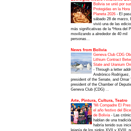
Bolivia se unió por su
Protegidas en la Hora 
Planeta 2026
-
El pas
sábado 28 de marzo, B
vivió una de las edici
más significativas de la *Hora del P
movilizando a alrededor de 40 mil
personas...
News from Bolivia
Geneva Club CDG Ob
Lithium Contract Betw
State and Uranium O
-
Through a letter add
Andrónico Rodríguez,
president of the Senate, and Omar 
president of the Chamber of Deputi
Geneva Club (CDG) ...
Arte, Pintura, Cultura, Teatro
“Mi Compadre El Prest
el año festivo del Bic
de Bolivia
-
Las cróni
hablan de una tradici
habría tenido sus inici
lejanía de los siglos XVII y XVIII, p