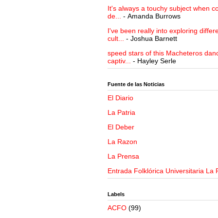
It's always a touchy subject when c
de...
- Amanda Burrows
I've been really into exploring differ
cult...
- Joshua Barnett
speed stars of this Macheteros danc
captiv...
- Hayley Serle
Fuente de las Noticias
El Diario
La Patria
El Deber
La Razon
La Prensa
Entrada Folklórica Universitaria La 
Labels
ACFO
(99)