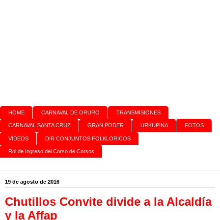
HOME
CARNAVAL DE ORURO
TRANSMISIONES
CARNAVAL SANTA CRUZ
GRAN PODER
URKUPINA
FOTOS
VIDEOS
DIR CONJUNTOS FOLKLORICOS
Rol de Ingreso del Corso de Corsos
19 de agosto de 2016
Chutillos Convite divide a la Alcaldía
y la Affap