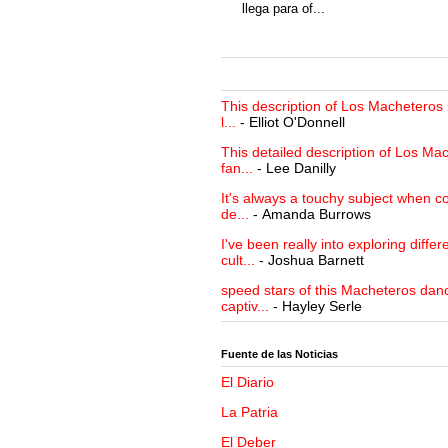
llega para of...
This description of Los Macheteros i
l...
- Elliot O'Donnell
This detailed description of Los Mac
fan...
- Lee Danilly
It's always a touchy subject when c
de...
- Amanda Burrows
I've been really into exploring differ
cult...
- Joshua Barnett
speed stars of this Macheteros danc
captiv...
- Hayley Serle
Fuente de las Noticias
El Diario
La Patria
El Deber