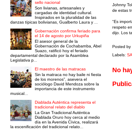
sello nacional
Johnny Tola
Son livianas, artesanales y
de estas t
cargadas de identidad cultural.
Inspirados en la pluralidad de las
“Es import
danzas típicas bolivianas, Gualberto Laura y ...
respeto en
Gobernación confirma feriado para
dijo. Los 
el 14 de agosto por Urkupiña
El asesor general de la
Gobernación de Cochabamba, Abel
Posted by
Suazo, ratificó hoy el feriado
Labels:
S
departamental declarado por la Asamblea
Legislativa p...
No ha
El maestro de las matracas
Sin la matraca no hay baile ni fiesta
de los morenos”, asevera el
Public
sociólogo David Mendoza sobre la
importancia de este instrumento
musical...
Diablada Auténtica representa el
tradicional relato del diablo
La Gran Tradicional Auténtica
Diablada Oruro hoy cerca al medio
día en la Avenida Cívica, realizará
la escenificación del tradicional relato...