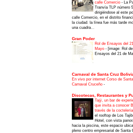
calle Comercio
-
La P
Tranvía TLP número 
dirigiéndose al este po
calle Comercio, en el distrito financ
la ciudad. la línea fue más tarde m
una cuadra...
Gran Poder
Rol de Ensayos del 2
Mayo
-
[image: Rol de
Ensayos del 21 de Ma
Carnaval de Santa Cruz Bolivi
En vivo por internet Corso de Sant
Carnaval Cruceño
-
Discotecas, Restaurantes y P
Tajý, un bar de experi
que invita a conocer B
través de la coctelerí
el rooftop de Los Taji
Hotel, con vista pano
hacia la piscina, este espacio ubic
pleno centro empresarial de Santa 