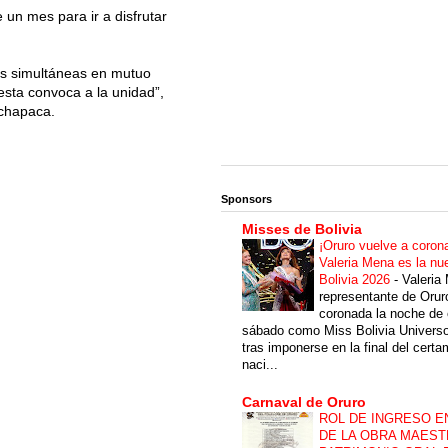
e un mes para ir a disfrutar
des simultáneas en mutuo
esta convoca a la unidad”,
 chapaca.
Sponsors
Misses de Bolivia
¡Oruro vuelve a coron
Valeria Mena es la nu
Bolivia 2026
-
Valeria
representante de Orur
coronada la noche de 
sábado como Miss Bolivia Univers
tras imponerse en la final del cert
naci...
Carnaval de Oruro
ROL DE INGRESO E
DE LA OBRA MAEST