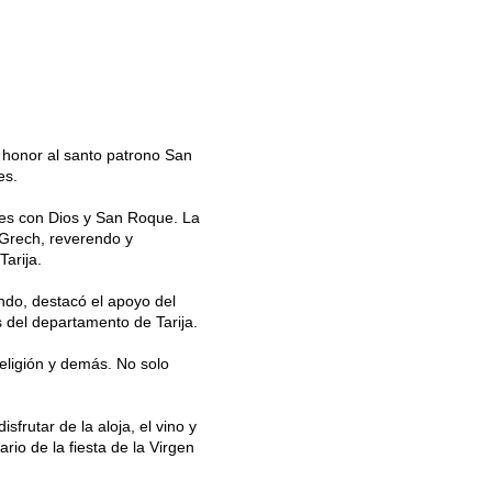
n honor al santo patrono San
es.
eles con Dios y San Roque. La
 Grech, reverendo y
arija.
ondo, destacó el apoyo del
s del departamento de Tarija.
religión y demás. No solo
isfrutar de la aloja, el vino y
rio de la fiesta de la Virgen