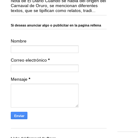
Nota de El Diario Cuando se habla del origen del
Carnaval de Oruro, se mencionan diferentes
textos, que se tipifican como relatos, tradi...
Si deseas anunciar algo o publicitar en la pagina rellena
Nombre
Correo electrónico
*
Mensaje
*