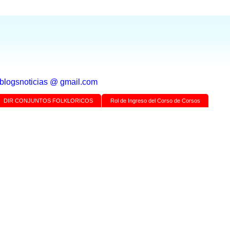
a blogsnoticias @ gmail.com
DIR CONJUNTOS FOLKLORICOS
Rol de Ingreso del Corso de Corsos