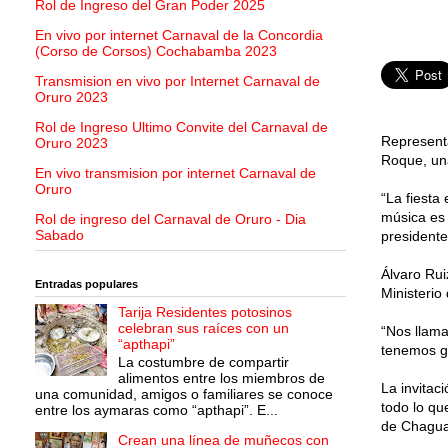
Rol de Ingreso del Gran Poder 2025
En vivo por internet Carnaval de la Concordia
(Corso de Corsos) Cochabamba 2023
Transmision en vivo por Internet Carnaval de
Oruro 2023
Rol de Ingreso Ultimo Convite del Carnaval de
Representa
Oruro 2023
Roque, un
En vivo transmision por internet Carnaval de
Oruro
“La fiesta
música es 
Rol de ingreso del Carnaval de Oruro - Dia
Sabado
presidente
Álvaro Rui
Entradas populares
Ministerio
Tarija Residentes potosinos
celebran sus raíces con un
“Nos llama
“apthapi”
tenemos ga
La costumbre de compartir
alimentos entre los miembros de
La invitaci
una comunidad, amigos o familiares se conoce
todo lo qu
entre los aymaras como “apthapi”. E...
de Chagua
Crean una línea de muñecos con