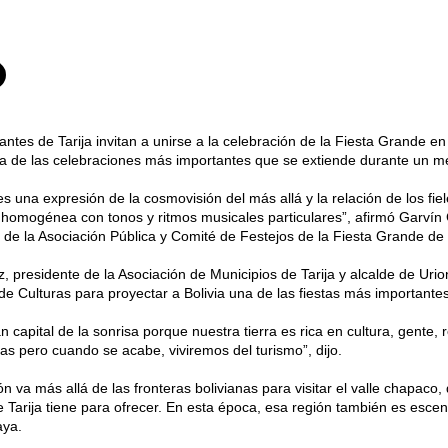
ntes de Tarija invitan a unirse a la celebración de la Fiesta Grande e
a de las celebraciones más importantes que se extiende durante un m
 es una expresión de la cosmovisión del más allá y la relación de los fi
homogénea con tonos y ritmos musicales particulares”, afirmó Garvín
 de la Asociación Pública y Comité de Festejos de la Fiesta Grande de T
z, presidente de la Asociación de Municipios de Tarija y alcalde de Uri
 de Culturas para proyectar a Bolivia una de las fiestas más importante
n capital de la sonrisa porque nuestra tierra es rica en cultura, gente, 
s pero cuando se acabe, viviremos del turismo”, dijo.
ón va más allá de las fronteras bolivianas para visitar el valle chapaco, d
e Tarija tiene para ofrecer. En esta época, esa región también es escena
ya.