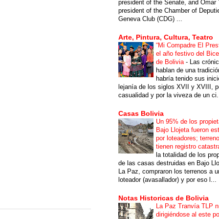
president of the Senate, and Omar 
president of the Chamber of Deputi
Geneva Club (CDG) ...
Arte, Pintura, Cultura, Teatro
“Mi Compadre El Prest
el año festivo del Bic
de Bolivia
-
Las cróni
hablan de una tradici
habría tenido sus inici
lejanía de los siglos XVII y XVIII, p
casualidad y por la viveza de un ci.
Casas Bolivia
Un 95% de los propiet
Bajo Llojeta fueron es
por loteadores; terren
tienen registro catastr
la totalidad de los pro
de las casas destruidas en Bajo Llo
La Paz, compraron los terrenos a u
loteador (avasallador) y por eso l...
Notas Historicas de Bolivia
La Paz Tranvía TLP 
dirigiéndose al este po