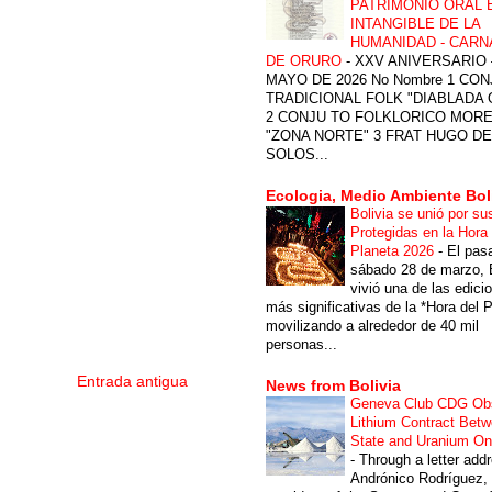
PATRIMONIO ORAL 
INTANGIBLE DE LA
HUMANIDAD - CARN
DE ORURO
-
XXV ANIVERSARIO 
MAYO DE 2026 No Nombre 1 CON
TRADICIONAL FOLK "DIABLADA
2 CONJU TO FOLKLORICO MOR
"ZONA NORTE" 3 FRAT HUGO DE
SOLOS...
Ecologia, Medio Ambiente Bol
Bolivia se unió por su
Protegidas en la Hora 
Planeta 2026
-
El pas
sábado 28 de marzo, B
vivió una de las edici
más significativas de la *Hora del P
movilizando a alrededor de 40 mil
personas...
Entrada antigua
News from Bolivia
Geneva Club CDG Ob
Lithium Contract Betw
State and Uranium O
-
Through a letter add
Andrónico Rodríguez,