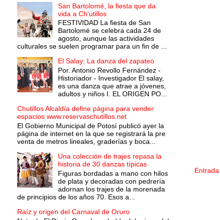
San Bartolomé, la fiesta que da
vida a Ch'utillos
FESTIVIDAD La fiesta de San
Bartolomé se celebra cada 24 de
agosto, aunque las actividades
culturales se suelen programar para un fin de ...
El Salay: La danza del zapateo
Por. Antonio Revollo Fernández -
Historiador - Investigador El salay,
es una danza que atrae a jóvenes,
adultos y niños I. EL ORIGEN PO...
Chutillos Alcaldía define página para vender
espacios www.reservaschutillos.net
El Gobierno Municipal de Potosí publicó ayer la
página de internet en la que se registrará la pre
venta de metros lineales, graderías y boca...
Una colección de trajes repasa la
historia de 30 danzas típicas
Entrada
Figuras bordadas a mano con hilos
de plata y decoradas con pedrería
adornan los trajes de la morenada
de principios de los años 70. Esos a...
Raíz y origen del Carnaval de Oruro