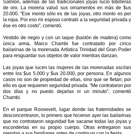
Salmón, además de las tradicionales joyas lució tobilleras
de oro. La morena valuó sus ornamentos en más de $us
20.000. “Ese monto sólo es de las joyas, otro monto es por
la ropa. Por eso mi esposo contrató a la seguridad privada y
ése es otro costo”, comentó.
Vestido de negro y con un laque (bastón de madera) como
única arma, Marco Chambi fue contratado por cinco
bailarinas de la morenada Artística Trinidad del Gran Poder
para resguardar sus objetos de valor mientras danzan.
Las joyas que lucen las mujeres de las morenadas oscilan
entre los $us 5.000 y $us 20.000, por persona. En algunos
casos no son de propiedad de ellas, sino que se fletan; por
ello es que requieren seguridad privada. “Me contrataron por
dos días y no puedo dejarlas ni un minuto”, comentó
Chambi.
En el parque Roosevelt, lugar donde las fraternidades se
desconcentraron, lo primero que hicieron ayer las bailarinas
que no contrataron seguridad fue sacarse todas las joyas y
esconderlas en su propio cuerpo. Otras entregaron sus
prendas a sus familiares antes de continuar con la fiesta.