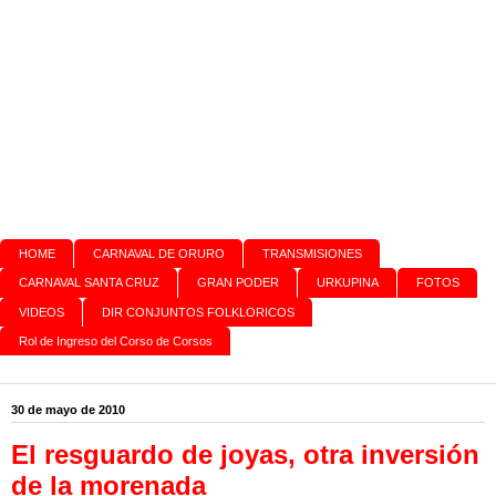
HOME
CARNAVAL DE ORURO
TRANSMISIONES
CARNAVAL SANTA CRUZ
GRAN PODER
URKUPINA
FOTOS
VIDEOS
DIR CONJUNTOS FOLKLORICOS
Rol de Ingreso del Corso de Corsos
30 de mayo de 2010
El resguardo de joyas, otra inversión
de la morenada