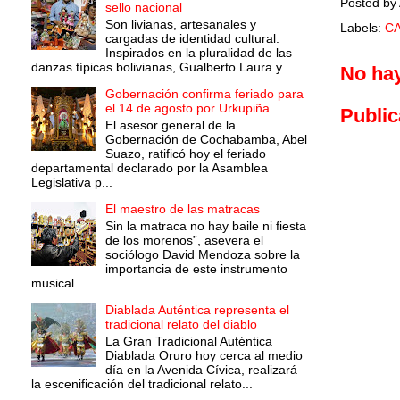
Posted by
sello nacional
Son livianas, artesanales y
Labels:
C
cargadas de identidad cultural.
Inspirados en la pluralidad de las
danzas típicas bolivianas, Gualberto Laura y ...
No ha
Gobernación confirma feriado para
el 14 de agosto por Urkupiña
Public
El asesor general de la
Gobernación de Cochabamba, Abel
Suazo, ratificó hoy el feriado
departamental declarado por la Asamblea
Legislativa p...
El maestro de las matracas
Sin la matraca no hay baile ni fiesta
de los morenos”, asevera el
sociólogo David Mendoza sobre la
importancia de este instrumento
musical...
Diablada Auténtica representa el
tradicional relato del diablo
La Gran Tradicional Auténtica
Diablada Oruro hoy cerca al medio
día en la Avenida Cívica, realizará
la escenificación del tradicional relato...