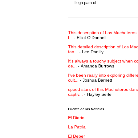
llega para of...
This description of Los Macheteros i
l...
- Elliot O'Donnell
This detailed description of Los Mac
fan...
- Lee Danilly
It's always a touchy subject when c
de...
- Amanda Burrows
I've been really into exploring differ
cult...
- Joshua Barnett
speed stars of this Macheteros danc
captiv...
- Hayley Serle
Fuente de las Noticias
El Diario
La Patria
El Deber