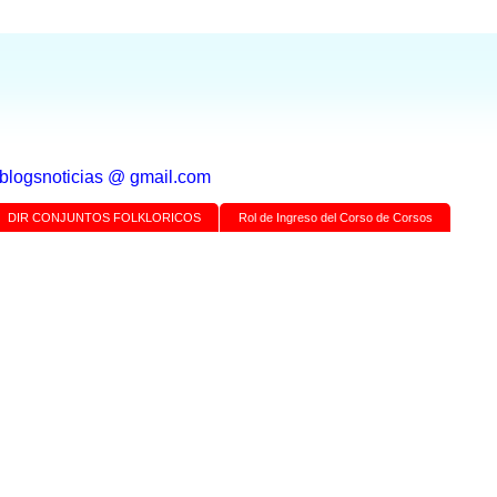
a blogsnoticias @ gmail.com
DIR CONJUNTOS FOLKLORICOS
Rol de Ingreso del Corso de Corsos