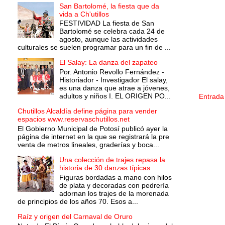
San Bartolomé, la fiesta que da
vida a Ch'utillos
FESTIVIDAD La fiesta de San
Bartolomé se celebra cada 24 de
agosto, aunque las actividades
culturales se suelen programar para un fin de ...
El Salay: La danza del zapateo
Por. Antonio Revollo Fernández -
Historiador - Investigador El salay,
es una danza que atrae a jóvenes,
adultos y niños I. EL ORIGEN PO...
Entrada
Chutillos Alcaldía define página para vender
espacios www.reservaschutillos.net
El Gobierno Municipal de Potosí publicó ayer la
página de internet en la que se registrará la pre
venta de metros lineales, graderías y boca...
Una colección de trajes repasa la
historia de 30 danzas típicas
Figuras bordadas a mano con hilos
de plata y decoradas con pedrería
adornan los trajes de la morenada
de principios de los años 70. Esos a...
Raíz y origen del Carnaval de Oruro