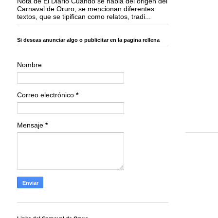
Nota de El Diario Cuando se habla del origen del
Carnaval de Oruro, se mencionan diferentes
textos, que se tipifican como relatos, tradi...
Si deseas anunciar algo o publicitar en la pagina rellena
Nombre
Correo electrónico
*
Mensaje
*