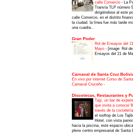
calle Comercio
-
La P
Tranvía TLP número 
dirigiéndose al este po
calle Comercio, en el distrito financ
la ciudad. la línea fue más tarde m
una cuadra...
Gran Poder
Rol de Ensayos del 2
Mayo
-
[image: Rol de
Ensayos del 21 de Ma
Carnaval de Santa Cruz Bolivi
En vivo por internet Corso de Sant
Carnaval Cruceño
-
Discotecas, Restaurantes y P
Tajý, un bar de experi
que invita a conocer B
través de la coctelerí
el rooftop de Los Taji
Hotel, con vista pano
hacia la piscina, este espacio ubic
pleno centro empresarial de Santa 