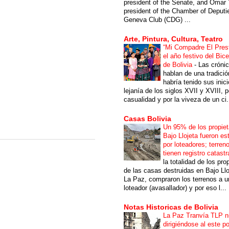
president of the Senate, and Omar 
president of the Chamber of Deputi
Geneva Club (CDG) ...
Arte, Pintura, Cultura, Teatro
“Mi Compadre El Prest
el año festivo del Bic
de Bolivia
-
Las cróni
hablan de una tradici
habría tenido sus inici
lejanía de los siglos XVII y XVIII, p
casualidad y por la viveza de un ci.
Casas Bolivia
Un 95% de los propiet
Bajo Llojeta fueron es
por loteadores; terren
tienen registro catastr
la totalidad de los pro
de las casas destruidas en Bajo Llo
La Paz, compraron los terrenos a u
loteador (avasallador) y por eso l...
Notas Historicas de Bolivia
La Paz Tranvía TLP 
dirigiéndose al este po