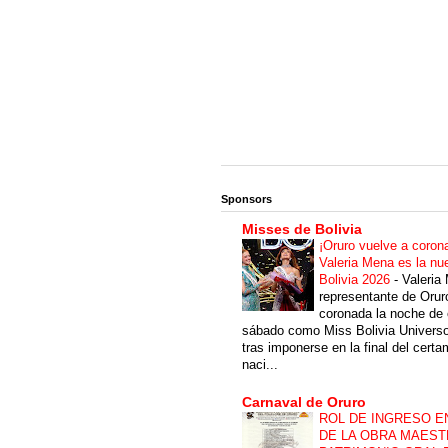
Sponsors
Misses de Bolivia
¡Oruro vuelve a coron
Valeria Mena es la nu
Bolivia 2026
-
Valeria
representante de Orur
coronada la noche de 
sábado como Miss Bolivia Univers
tras imponerse en la final del cert
naci...
Carnaval de Oruro
ROL DE INGRESO E
DE LA OBRA MAEST