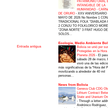
PATRIMONIO ORAL 
INTANGIBLE DE LA
HUMANIDAD - CARN
DE ORURO
-
XXV ANIVERSARIO 
MAYO DE 2026 No Nombre 1 CON
TRADICIONAL FOLK "DIABLADA
2 CONJU TO FOLKLORICO MOR
"ZONA NORTE" 3 FRAT HUGO DE
SOLOS...
Ecologia, Medio Ambiente Bol
Entrada antigua
Bolivia se unió por su
Protegidas en la Hora 
Planeta 2026
-
El pas
sábado 28 de marzo, B
vivió una de las edici
más significativas de la *Hora del P
movilizando a alrededor de 40 mil
personas...
News from Bolivia
Geneva Club CDG Ob
Lithium Contract Betw
State and Uranium O
-
Through a letter add
Andrónico Rodríguez,