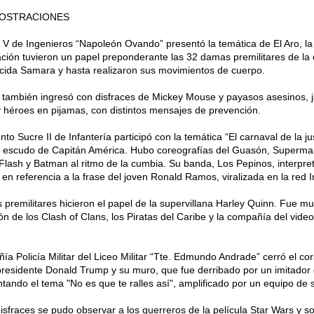
OSTRACIONES
n V de Ingenieros “Napoleón Ovando” presentó la temática de El Aro, la 
ción tuvieron un papel preponderante las 32 damas premilitares de la 
cida Samara y hasta realizaron sus movimientos de cuerpo.
” también ingresó con disfraces de Mickey Mouse y payasos asesinos,
 y héroes en pijamas, con distintos mensajes de prevención.
to Sucre II de Infantería participó con la temática “El carnaval de la jus
e escudo de Capitán América. Hubo coreografías del Guasón, Superman
 Flash y Batman al ritmo de la cumbia. Su banda, Los Pepinos, interpre
”, en referencia a la frase del joven Ronald Ramos, viralizada en la red I
premilitares hicieron el papel de la supervillana Harley Quinn. Fue muy
ión de los Clash of Clans, los Piratas del Caribe y la compañía del vid
a Policía Militar del Liceo Militar “Tte. Edmundo Andrade” cerró el co
presidente Donald Trump y su muro, que fue derribado por un imitado
tando el tema "No es que te ralles así", amplificado por un equipo de 
disfraces se pudo observar a los guerreros de la película Star Wars y s