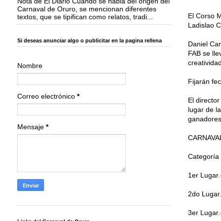
Nota de El Diario Cuando se habla del origen del
Carnaval de Oruro, se mencionan diferentes
El Corso M
textos, que se tipifican como relatos, tradi...
Ladislao C
Si deseas anunciar algo o publicitar en la pagina rellena
Daniel Can
FAB se lle
creatividad
Nombre
Fijarán fe
Correo electrónico
*
El directo
lugar de l
ganadores
Mensaje
*
CARNAVA
Categoría 
1er Lugar.
2do Lugar.
3er Lugar.