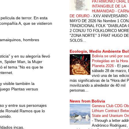
PATRIMONIO ORAL 
INTANGIBLE DE LA
HUMANIDAD - CARN
DE ORURO
-
XXV ANIVERSARIO 
película de terror. En esta
MAYO DE 2026 No Nombre 1 CON
compañía A, que se vistieron
TRADICIONAL FOLK "DIABLADA
2 CONJU TO FOLKLORICO MOR
"ZONA NORTE" 3 FRAT HUGO DE
 jamaiquinos, hombres
SOLOS...
Ecologia, Medio Ambiente Bol
Bolivia se unió por su
ticia” y en su alegoría llevó
Protegidas en la Hora 
, Spider Man, la Mujer
Planeta 2026
-
El pas
tó el tema “No es que te
sábado 28 de marzo, B
nternet.
vivió una de las edici
más significativas de la *Hora del P
 visible también la
movilizando a alrededor de 40 mil
eojuego Plantas versus
personas...
News from Bolivia
rso y entre sus personajes
Geneva Club CDG Ob
Lithium Contract Betw
r de Ronald Ramos que lo
State and Uranium O
sonido.
-
Through a letter add
Andrónico Rodríguez,
oldados incas.