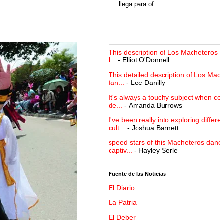
llega para of...
This description of Los Macheteros i
l...
- Elliot O'Donnell
This detailed description of Los Mac
fan...
- Lee Danilly
It's always a touchy subject when c
de...
- Amanda Burrows
I've been really into exploring differ
cult...
- Joshua Barnett
speed stars of this Macheteros danc
captiv...
- Hayley Serle
Fuente de las Noticias
El Diario
La Patria
El Deber