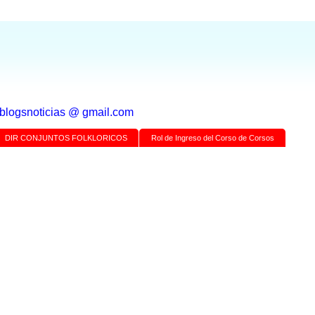
a blogsnoticias @ gmail.com
DIR CONJUNTOS FOLKLORICOS
Rol de Ingreso del Corso de Corsos