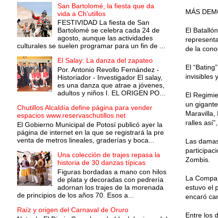
San Bartolomé, la fiesta que da
MÁS DEM
vida a Ch'utillos
FESTIVIDAD La fiesta de San
Bartolomé se celebra cada 24 de
El Batalló
agosto, aunque las actividades
representa
culturales se suelen programar para un fin de ...
de la cono
El Salay: La danza del zapateo
El “Bating
Por. Antonio Revollo Fernández -
invisibles
Historiador - Investigador El salay,
es una danza que atrae a jóvenes,
adultos y niños I. EL ORIGEN PO...
El Regimien
un gigant
Chutillos Alcaldía define página para vender
Maravilla,
espacios www.reservaschutillos.net
ralles así
El Gobierno Municipal de Potosí publicó ayer la
página de internet en la que se registrará la pre
venta de metros lineales, graderías y boca...
Las damas 
participac
Una colección de trajes repasa la
Zombis.
historia de 30 danzas típicas
Figuras bordadas a mano con hilos
La Compañí
de plata y decoradas con pedrería
adornan los trajes de la morenada
estuvo el 
de principios de los años 70. Esos a...
encaró can
Raíz y origen del Carnaval de Oruro
Entre los 