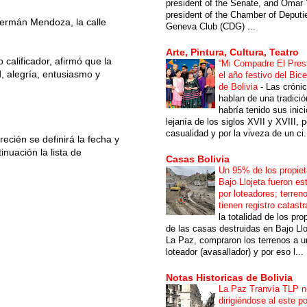
president of the Senate, and Omar 
president of the Chamber of Deputi
 Germán Mendoza, la calle
Geneva Club (CDG) ...
Arte, Pintura, Cultura, Teatro
calificador, afirmó que la
“Mi Compadre El Prest
d, alegría, entusiasmo y
el año festivo del Bic
de Bolivia
-
Las cróni
hablan de una tradici
habría tenido sus inici
lejanía de los siglos XVII y XVIII, p
casualidad y por la viveza de un ci.
ecién se definirá la fecha y
nuación la lista de
Casas Bolivia
Un 95% de los propiet
Bajo Llojeta fueron es
por loteadores; terren
tienen registro catastr
la totalidad de los pro
de las casas destruidas en Bajo Llo
La Paz, compraron los terrenos a u
loteador (avasallador) y por eso l...
Notas Historicas de Bolivia
La Paz Tranvía TLP 
dirigiéndose al este po