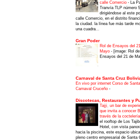
calle Comercio
-
La P
Tranvía TLP número 
dirigiéndose al este po
calle Comercio, en el distrito financ
la ciudad. la línea fue más tarde m
una cuadra...
Gran Poder
Rol de Ensayos del 2
Mayo
-
[image: Rol de
Ensayos del 21 de Ma
Carnaval de Santa Cruz Bolivi
En vivo por internet Corso de Sant
Carnaval Cruceño
-
Discotecas, Restaurantes y P
Tajý, un bar de experi
que invita a conocer B
través de la coctelerí
el rooftop de Los Taji
Hotel, con vista pano
hacia la piscina, este espacio ubic
pleno centro empresarial de Santa 