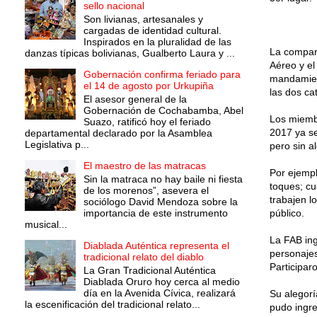
sello nacional
Son livianas, artesanales y
cargadas de identidad cultural.
Inspirados en la pluralidad de las
La compar
danzas típicas bolivianas, Gualberto Laura y ...
Aéreo y el
Gobernación confirma feriado para
mandamient
el 14 de agosto por Urkupiña
las dos ca
El asesor general de la
Gobernación de Cochabamba, Abel
Los miembr
Suazo, ratificó hoy el feriado
2017 ya se
departamental declarado por la Asamblea
Legislativa p...
pero sin a
El maestro de las matracas
Por ejempl
Sin la matraca no hay baile ni fiesta
toques; cu
de los morenos”, asevera el
trabajen l
sociólogo David Mendoza sobre la
importancia de este instrumento
público.
musical...
La FAB ing
Diablada Auténtica representa el
personajes
tradicional relato del diablo
Participar
La Gran Tradicional Auténtica
Diablada Oruro hoy cerca al medio
día en la Avenida Cívica, realizará
Su alegorí
la escenificación del tradicional relato...
pudo ingre