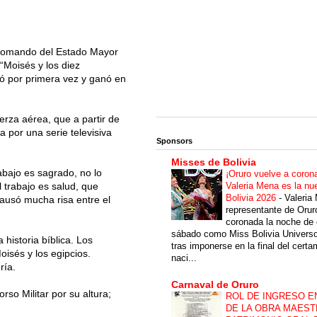
 Comando del Estado Mayor
“Moisés y los diez
ó por primera vez y ganó en
erza aérea, que a partir de
 por una serie televisiva
Sponsors
Misses de Bolivia
abajo es sagrado, no lo
¡Oruro vuelve a coron
Valeria Mena es la nu
l trabajo es salud, que
Bolivia 2026
-
Valeria
causó mucha risa entre el
representante de Orur
coronada la noche de 
sábado como Miss Bolivia Univers
historia bíblica. Los
tras imponerse en la final del cert
oisés y los egipcios.
naci...
ría.
Carnaval de Oruro
rso Militar por su altura;
ROL DE INGRESO E
DE LA OBRA MAEST