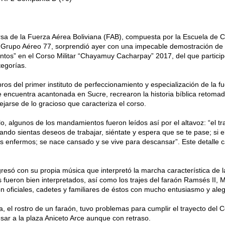
sa de la Fuerza Aérea Boliviana (FAB), compuesta por la Escuela de
 Grupo Aéreo 77, sorprendió ayer con una impecable demostración de 
os” en el Corso Militar “Chayamuy Cacharpay” 2017, del que particip
tegorías.
os del primer instituto de perfeccionamiento y especialización de la fu
 encuentra acantonada en Sucre, recrearon la historia bíblica retomada
lejarse de lo gracioso que caracteriza el corso.
o, algunos de los mandamientos fueron leídos así por el altavoz: “el tr
ando sientas deseos de trabajar, siéntate y espera que se te pase; si e
os enfermos; se nace cansado y se vive para descansar”. Este detalle 
resó con su propia música que interpretó la marcha característica de la 
 fueron bien interpretados, así como los trajes del faraón Ramsés II, M
on oficiales, cadetes y familiares de éstos con mucho entusiasmo y aleg
a, el rostro de un faraón, tuvo problemas para cumplir el trayecto del Co
sar a la plaza Aniceto Arce aunque con retraso.