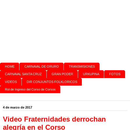
HOME
CARNAVAL DE ORURO
TRANSMISIONES
CARNAVAL SANTA CRUZ
GRAN PODER
URKUPINA
FOTOS
VIDEOS
DIR CONJUNTOS FOLKLORICOS
Rol de Ingreso del Corso de Corsos
4 de marzo de 2017
Video Fraternidades derrochan
alegría en el Corso