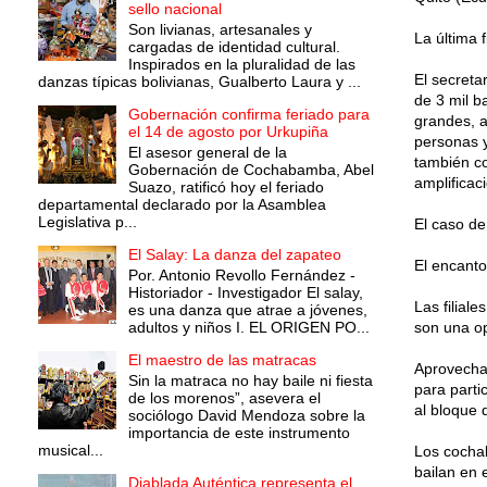
sello nacional
Son livianas, artesanales y
La última 
cargadas de identidad cultural.
Inspirados en la pluralidad de las
El secret
danzas típicas bolivianas, Gualberto Laura y ...
de 3 mil b
Gobernación confirma feriado para
grandes, a
el 14 de agosto por Urkupiña
personas y
El asesor general de la
también co
Gobernación de Cochabamba, Abel
amplificac
Suazo, ratificó hoy el feriado
departamental declarado por la Asamblea
Legislativa p...
El caso de
El Salay: La danza del zapateo
El encanto
Por. Antonio Revollo Fernández -
Historiador - Investigador El salay,
Las filial
es una danza que atrae a jóvenes,
adultos y niños I. EL ORIGEN PO...
son una op
El maestro de las matracas
Aprovecha
Sin la matraca no hay baile ni fiesta
para parti
de los morenos”, asevera el
al bloque
sociólogo David Mendoza sobre la
importancia de este instrumento
musical...
Los cochab
bailan en 
Diablada Auténtica representa el