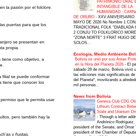
PATRIMONIO ORAL 
INTANGIBLE DE LA
en la pasión por el folclore.
HUMANIDAD - CARN
DE ORURO
-
XXV ANIVERSARIO 
MAYO DE 2026 No Nombre 1 CON
 las puertas para que los
TRADICIONAL FOLK "DIABLADA
2 CONJU TO FOLKLORICO MOR
"ZONA NORTE" 3 FRAT HUGO DE
ranjero se presentan en
SOLOS...
nta propia.
Ecologia, Medio Ambiente Bol
Bolivia se unió por sus Áreas Prot
a tiene como objetivo, a
en la Hora del Planeta 2026
-
El p
e.
sábado 28 de marzo, Bolivia vivió 
las ediciones más significativas de
filial se puede conformar
del Planeta*, movilizando a alreded
a tiene que conocer los
mil personas...
News from Bolivia
 permiso que le permita usar
Geneva Club CDG Ob
Lithium Contract Betw
State and Uranium O
-
Through a letter add
ultos, pero también hay la
Andrónico Rodríguez,
president of the Senate, and Omar 
president of the Chamber of Deputi
ach’as y ñustas.