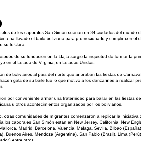
beles de los caporales San Simón suenan en 34 ciudades del mundo do
na ha llevado el baile boliviano para promocionarlo y cumplir con el 
e su folclore.
spués de su fundación en la Llajta surgió la inquietud de formar la prime
uyó en el Estado de Virginia, en Estados Unidos.
ón de bolivianos al país del norte que añoraban las fiestas de Carnaval
hacen gala de su baile fue lo que motivó a los danzarines a realizar p
n.
ron por conveniente armar una fraternidad para bailar en las fiestas d
icana u otros acontecimientos organizados por los bolivianos.
, otras comunidades de migrantes comenzaron a replicar la iniciativa d
ía los caporales San Simón están en New Jersey, California, New Eng
allorca, Madrid, Barcelona, Valencia, Málaga, Sevilla, Bilbao (España
lia), Buenos Aires, Mendoza (Argentina), San Pablo (Brasil), Lima (Perú
ador) entre otros.