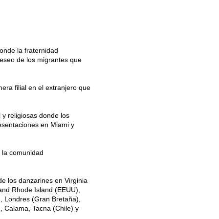
nde la fraternidad
deseo de los migrantes que
ra filial en el extranjero que
 y religiosas donde los
resentaciones en Miami y
e la comunidad
e los danzarines en Virginia
land Rhode Island (EEUU),
), Londres (Gran Bretaña),
), Calama, Tacna (Chile) y