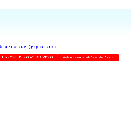
a blogsnoticias @ gmail.com
DIR CONJUNTOS FOLKLORICOS
Rol de Ingreso del Corso de Corsos