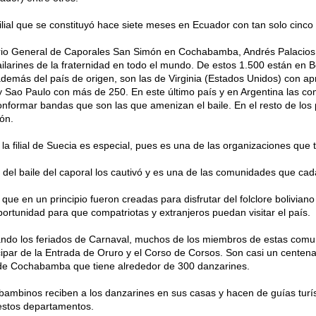
filial que se constituyó hace siete meses en Ecuador con tan solo cinco
ario General de Caporales San Simón en Cochabamba, Andrés Palacios,
ailarines de la fraternidad en todo el mundo. De estos 1.500 están en Bol
demás del país de origen, son las de Virginia (Estados Unidos) con 
 Sao Paulo con más de 250. En este último país y en Argentina las c
nformar bandas que son las que amenizan el baile. En el resto de los p
ión.
 la filial de Suecia es especial, pues es una de las organizaciones que 
 del baile del caporal los cautivó y es una de las comunidades que 
es que en un principio fueron creadas para disfrutar del folclore bolivian
ortunidad para que compatriotas y extranjeros puedan visitar el país.
ndo los feriados de Carnaval, muchos de los miembros de estas comun
cipar de la Entrada de Oruro y el Corso de Corsos. Son casi un centen
 de Cochabamba que tiene alrededor de 300 danzarines.
ambinos reciben a los danzarines en sus casas y hacen de guías turís
estos departamentos.