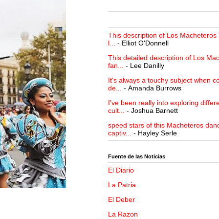
This description of Los Macheteros i
l...
- Elliot O'Donnell
This detailed description of Los Mac
fan...
- Lee Danilly
It's always a touchy subject when c
de...
- Amanda Burrows
I've been really into exploring differ
cult...
- Joshua Barnett
speed stars of this Macheteros danc
captiv...
- Hayley Serle
Fuente de las Noticias
El Diario
La Patria
El Deber
La Razon