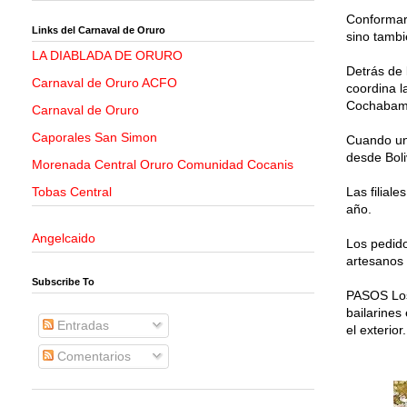
Conformar 
Links del Carnaval de Oruro
sino tambi
LA DIABLADA DE ORURO
Detrás de 
Carnaval de Oruro ACFO
coordina l
Cochabamb
Carnaval de Oruro
Caporales San Simon
Cuando un 
desde Boli
Morenada Central Oruro Comunidad Cocanis
Tobas Central
Las filial
año.
Angelcaido
Los pedido
artesanos
Subscribe To
PASOS Los
bailarines
Entradas
el exterior.
Comentarios