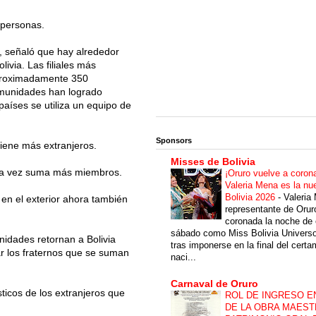
 personas.
 señaló que hay alrededor
ivia. Las filiales más
aproximadamente 350
omunidades han logrado
aíses se utiliza un equipo de
Sponsors
tiene más extranjeros.
Misses de Bolivia
cada vez suma más miembros.
¡Oruro vuelve a coron
Valeria Mena es la nu
Bolivia 2026
-
Valeria
o en el exterior ahora también
representante de Orur
coronada la noche de 
sábado como Miss Bolivia Univers
idades retornan a Bolivia
tras imponerse en la final del cert
ar los fraternos que se suman
naci...
Carnaval de Oruro
ticos de los extranjeros que
ROL DE INGRESO E
DE LA OBRA MAEST