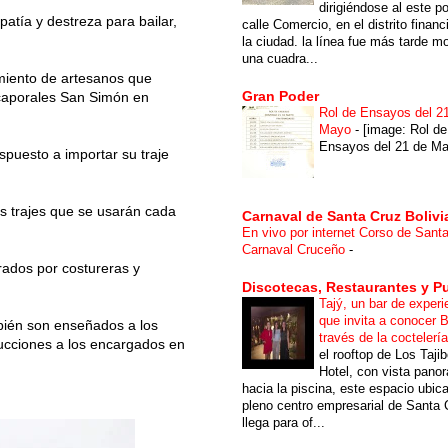
dirigiéndose al este po
atía y destreza para bailar,
calle Comercio, en el distrito financ
la ciudad. la línea fue más tarde m
una cuadra...
imiento de artesanos que
Gran Poder
e caporales San Simón en
Rol de Ensayos del 2
Mayo
-
[image: Rol de
Ensayos del 21 de Ma
spuesto a importar su traje
os trajes que se usarán cada
Carnaval de Santa Cruz Bolivi
En vivo por internet Corso de Sant
Carnaval Cruceño
-
rados por costureras y
Discotecas, Restaurantes y P
Tajý, un bar de experi
que invita a conocer B
bién son enseñados a los
través de la coctelerí
trucciones a los encargados en
el rooftop de Los Taji
Hotel, con vista pano
hacia la piscina, este espacio ubic
pleno centro empresarial de Santa 
llega para of...