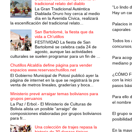
tradicional relato del diablo
“Lo lindo d
La Gran Tradicional Auténtica
Hay un ca
Diablada Oruro hoy cerca al medio
día en la Avenida Cívica, realizará
la escenificación del tradicional relato...
Palacios i
caporales 
San Bartolomé, la fiesta que da
vida a Ch'utillos
Todos los 
FESTIVIDAD La fiesta de San
concursos,
Bartolomé se celebra cada 24 de
agosto, aunque las actividades
culturales se suelen programar para un fin de ...
Para acoge
mediano pl
Chutillos Alcaldía define página para vender
espacios www.reservaschutillos.net
¿CÓMO FOR
El Gobierno Municipal de Potosí publicó ayer la
con la ini
página de internet en la que se registrará la pre
venta de metros lineales, graderías y boca...
pasos bási
Ministerio prevé arraigar temas bolivianos para
Para ello 
grupos peruanos
el nombre 
La Paz / Erbol.- El Ministerio de Culturas de
Bolivia alista un posible “arraigo” de
composiciones elaboradas por grupos bolivianos
El grupo s
para fr...
posibilida
Una colección de trajes repasa la
En la mayo
historia de 30 danzas típicas