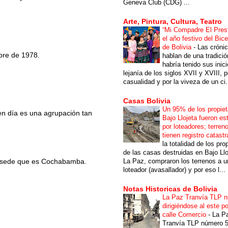
Geneva Club (CDG) ...
Arte, Pintura, Cultura, Teatro
“Mi Compadre El Prest
el año festivo del Bic
de Bolivia
-
Las cróni
bre de 1978.
hablan de una tradici
habría tenido sus inici
lejanía de los siglos XVII y XVIII, p
casualidad y por la viveza de un ci.
Casas Bolivia
Un 95% de los propiet
 en día es una agrupación tan
Bajo Llojeta fueron es
por loteadores; terren
tienen registro catastr
la totalidad de los pro
de las casas destruidas en Bajo Llo
La Paz, compraron los terrenos a u
 la sede que es Cochabamba.
loteador (avasallador) y por eso l...
Notas Historicas de Bolivia
La Paz Tranvía TLP 
dirigiéndose al este po
calle Comercio
-
La P
Tranvía TLP número 