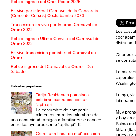
Rol de Ingreso del Gran Poder 2025
En vivo por internet Carnaval de la Concordia
(Corso de Corsos) Cochabamba 2023
Transmision en vivo por Internet Carnaval de
Oruro 2023
Los casca
cochabambi
Rol de Ingreso Ultimo Convite del Carnaval de
disfrutan d
Oruro 2023
En vivo transmision por internet Carnaval de
23 años de
Oruro
se constit
Rol de ingreso del Carnaval de Oruro - Dia
Sabado
La migraci
caporales 
Washingto
Entradas populares
Tarija Residentes potosinos
Luego, vie
celebran sus raíces con un
latinoamer
“apthapi”
La costumbre de compartir
Muy pronto
alimentos entre los miembros de
y hoy en d
una comunidad, amigos o familiares se conoce
Palma de M
entre los aymaras como “apthapi”. E...
Milán (Ita
Crean una línea de muñecos con
Quito (Ecu