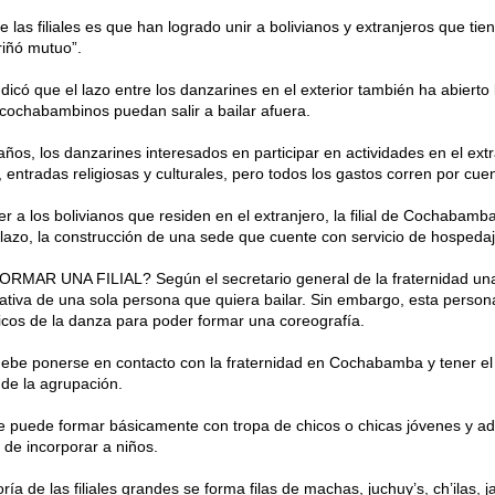
e las filiales es que han logrado unir a bolivianos y extranjeros que tien
riñó mutuo”.
ndicó que el lazo entre los danzarines en el exterior también ha abierto
cochabambinos puedan salir a bailar afuera.
años, los danzarines interesados en participar en actividades en el ext
 entradas religiosas y culturales, pero todos los gastos corren por cue
r a los bolivianos que residen en el extranjero, la filial de Cochabamb
azo, la construcción de una sede que cuente con servicio de hospedaj
MAR UNA FILIAL? Según el secretario general de la fraternidad una 
ciativa de una sola persona que quiera bailar. Sin embargo, esta person
cos de la danza para poder formar una coreografía.
debe ponerse en contacto con la fraternidad en Cochabamba y tener el
de la agrupación.
e puede formar básicamente con tropa de chicos o chicas jóvenes y ad
d de incorporar a niños.
ría de las filiales grandes se forma filas de machas, juchuy’s, ch’ilas, j