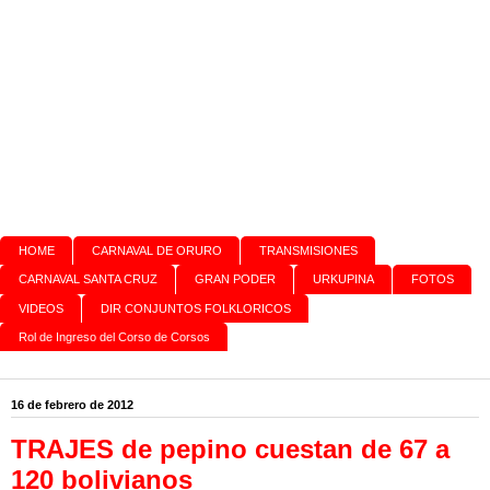
HOME
CARNAVAL DE ORURO
TRANSMISIONES
CARNAVAL SANTA CRUZ
GRAN PODER
URKUPINA
FOTOS
VIDEOS
DIR CONJUNTOS FOLKLORICOS
Rol de Ingreso del Corso de Corsos
16 de febrero de 2012
TRAJES de pepino cuestan de 67 a
120 bolivianos