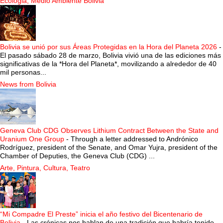
Ecologia, Medio Ambiente Bolivia
Bolivia se unió por sus Áreas Protegidas en la Hora del Planeta 2026
-
El pasado sábado 28 de marzo, Bolivia vivió una de las ediciones más
significativas de la *Hora del Planeta*, movilizando a alrededor de 40
mil personas...
News from Bolivia
Geneva Club CDG Observes Lithium Contract Between the State and
Uranium One Group
-
Through a letter addressed to Andrónico
Rodríguez, president of the Senate, and Omar Yujra, president of the
Chamber of Deputies, the Geneva Club (CDG) ...
Arte, Pintura, Cultura, Teatro
“Mi Compadre El Preste” inicia el año festivo del Bicentenario de
Bolivia
-
Las crónicas nos hablan de una tradición que habría tenido