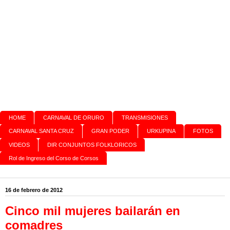
HOME
CARNAVAL DE ORURO
TRANSMISIONES
CARNAVAL SANTA CRUZ
GRAN PODER
URKUPINA
FOTOS
VIDEOS
DIR CONJUNTOS FOLKLORICOS
Rol de Ingreso del Corso de Corsos
16 de febrero de 2012
Cinco mil mujeres bailarán en
comadres