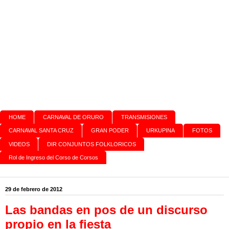
HOME
CARNAVAL DE ORURO
TRANSMISIONES
CARNAVAL SANTA CRUZ
GRAN PODER
URKUPINA
FOTOS
VIDEOS
DIR CONJUNTOS FOLKLORICOS
Rol de Ingreso del Corso de Corsos
29 de febrero de 2012
Las bandas en pos de un discurso
propio en la fiesta