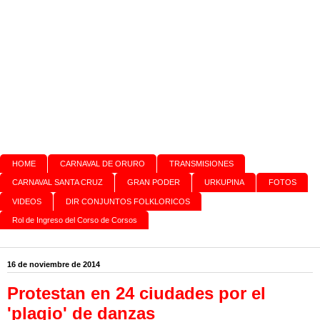
HOME
CARNAVAL DE ORURO
TRANSMISIONES
CARNAVAL SANTA CRUZ
GRAN PODER
URKUPINA
FOTOS
VIDEOS
DIR CONJUNTOS FOLKLORICOS
Rol de Ingreso del Corso de Corsos
16 de noviembre de 2014
Protestan en 24 ciudades por el
'plagio' de danzas