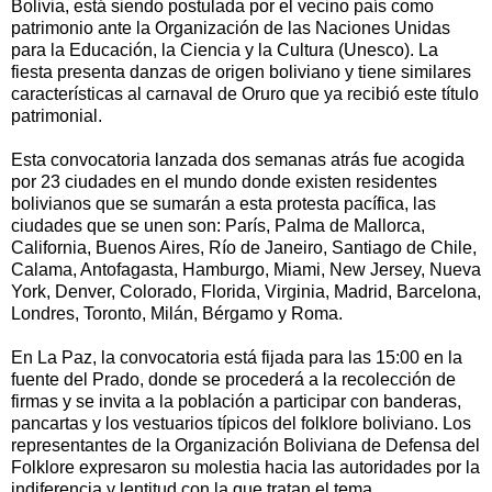
Bolivia, está siendo postulada por el vecino país como
patrimonio ante la Organización de las Naciones Unidas
para la Educación, la Ciencia y la Cultura (Unesco). La
fiesta presenta danzas de origen boliviano y tiene similares
características al carnaval de Oruro que ya recibió este título
patrimonial.
Esta convocatoria lanzada dos semanas atrás fue acogida
por 23 ciudades en el mundo donde existen residentes
bolivianos que se sumarán a esta protesta pacífica, las
ciudades que se unen son: París, Palma de Mallorca,
California, Buenos Aires, Río de Janeiro, Santiago de Chile,
Calama, Antofagasta, Hamburgo, Miami, New Jersey, Nueva
York, Denver, Colorado, Florida, Virginia, Madrid, Barcelona,
Londres, Toronto, Milán, Bérgamo y Roma.
En La Paz, la convocatoria está fijada para las 15:00 en la
fuente del Prado, donde se procederá a la recolección de
firmas y se invita a la población a participar con banderas,
pancartas y los vestuarios típicos del folklore boliviano. Los
representantes de la Organización Boliviana de Defensa del
Folklore expresaron su molestia hacia las autoridades por la
indiferencia y lentitud con la que tratan el tema.