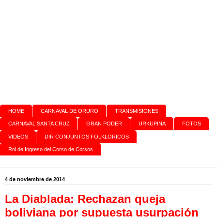
HOME
CARNAVAL DE ORURO
TRANSMISIONES
CARNAVAL SANTA CRUZ
GRAN PODER
URKUPINA
FOTOS
VIDEOS
DIR CONJUNTOS FOLKLORICOS
Rol de Ingreso del Corso de Corsos
4 de noviembre de 2014
La Diablada: Rechazan queja
boliviana por supuesta usurpación