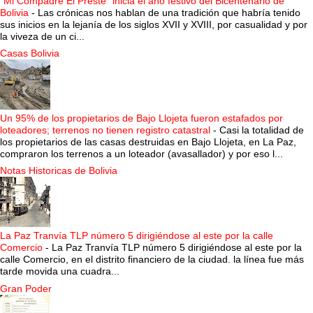
“Mi Compadre El Preste” inicia el año festivo del Bicentenario de
Bolivia
-
Las crónicas nos hablan de una tradición que habría tenido
sus inicios en la lejanía de los siglos XVII y XVIII, por casualidad y por
la viveza de un ci...
Casas Bolivia
Un 95% de los propietarios de Bajo Llojeta fueron estafados por
loteadores; terrenos no tienen registro catastral
-
Casi la totalidad de
los propietarios de las casas destruidas en Bajo Llojeta, en La Paz,
compraron los terrenos a un loteador (avasallador) y por eso l...
Notas Historicas de Bolivia
La Paz Tranvía TLP número 5 dirigiéndose al este por la calle
Comercio
-
La Paz Tranvía TLP número 5 dirigiéndose al este por la
calle Comercio, en el distrito financiero de la ciudad. la línea fue más
tarde movida una cuadra...
Gran Poder