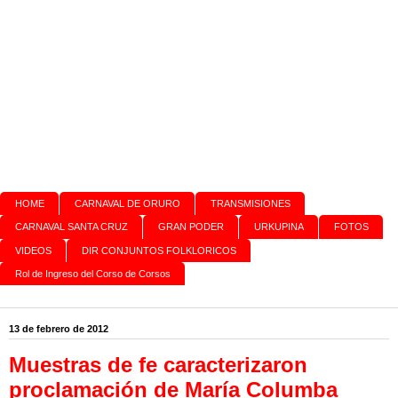
HOME
CARNAVAL DE ORURO
TRANSMISIONES
CARNAVAL SANTA CRUZ
GRAN PODER
URKUPINA
FOTOS
VIDEOS
DIR CONJUNTOS FOLKLORICOS
Rol de Ingreso del Corso de Corsos
13 de febrero de 2012
Muestras de fe caracterizaron
proclamación de María Columba