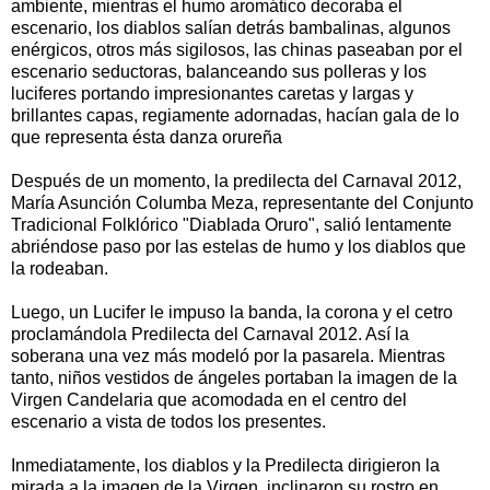
ambiente, mientras el humo aromático decoraba el
escenario, los diablos salían detrás bambalinas, algunos
enérgicos, otros más sigilosos, las chinas paseaban por el
escenario seductoras, balanceando sus polleras y los
luciferes portando impresionantes caretas y largas y
brillantes capas, regiamente adornadas, hacían gala de lo
que representa ésta danza orureña
Después de un momento, la predilecta del Carnaval 2012,
María Asunción Columba Meza, representante del Conjunto
Tradicional Folklórico "Diablada Oruro", salió lentamente
abriéndose paso por las estelas de humo y los diablos que
la rodeaban.
Luego, un Lucifer le impuso la banda, la corona y el cetro
proclamándola Predilecta del Carnaval 2012. Así la
soberana una vez más modeló por la pasarela. Mientras
tanto, niños vestidos de ángeles portaban la imagen de la
Virgen Candelaria que acomodada en el centro del
escenario a vista de todos los presentes.
Inmediatamente, los diablos y la Predilecta dirigieron la
mirada a la imagen de la Virgen, inclinaron su rostro en