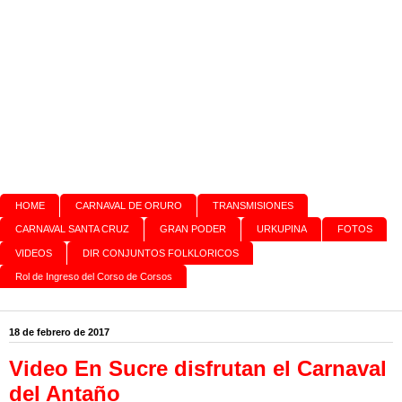
HOME
CARNAVAL DE ORURO
TRANSMISIONES
CARNAVAL SANTA CRUZ
GRAN PODER
URKUPINA
FOTOS
VIDEOS
DIR CONJUNTOS FOLKLORICOS
Rol de Ingreso del Corso de Corsos
18 de febrero de 2017
Video En Sucre disfrutan el Carnaval
del Antaño