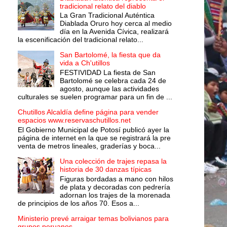
tradicional relato del diablo
La Gran Tradicional Auténtica
Diablada Oruro hoy cerca al medio
día en la Avenida Cívica, realizará
la escenificación del tradicional relato...
San Bartolomé, la fiesta que da
vida a Ch'utillos
FESTIVIDAD La fiesta de San
Bartolomé se celebra cada 24 de
agosto, aunque las actividades
culturales se suelen programar para un fin de ...
Chutillos Alcaldía define página para vender
espacios www.reservaschutillos.net
El Gobierno Municipal de Potosí publicó ayer la
página de internet en la que se registrará la pre
venta de metros lineales, graderías y boca...
Una colección de trajes repasa la
historia de 30 danzas típicas
Figuras bordadas a mano con hilos
de plata y decoradas con pedrería
adornan los trajes de la morenada
de principios de los años 70. Esos a...
Ministerio prevé arraigar temas bolivianos para
grupos peruanos