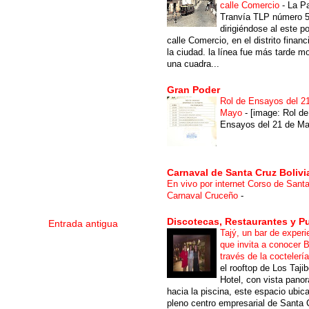
calle Comercio
-
La P
Tranvía TLP número 
dirigiéndose al este po
calle Comercio, en el distrito financ
la ciudad. la línea fue más tarde m
una cuadra...
Gran Poder
Rol de Ensayos del 2
Mayo
-
[image: Rol de
Ensayos del 21 de Ma
Carnaval de Santa Cruz Bolivi
En vivo por internet Corso de Sant
Carnaval Cruceño
-
Discotecas, Restaurantes y P
Entrada antigua
Tajý, un bar de experi
que invita a conocer B
través de la coctelerí
el rooftop de Los Taji
Hotel, con vista pano
hacia la piscina, este espacio ubic
pleno centro empresarial de Santa 