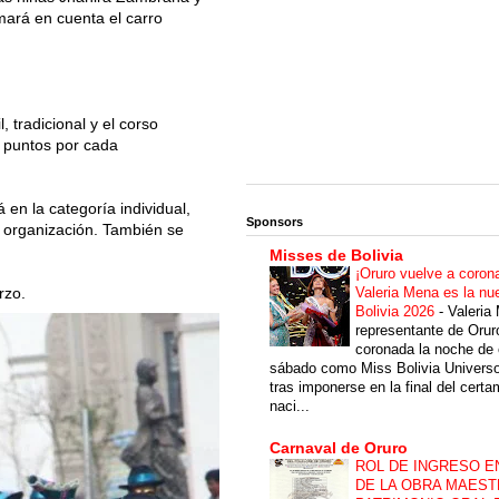
omará en cuenta el carro
 tradicional y el corso
s puntos por cada
 en la categoría individual,
Sponsors
y organización. También se
Misses de Bolivia
¡Oruro vuelve a coron
Valeria Mena es la nu
rzo.
Bolivia 2026
-
Valeria
representante de Orur
coronada la noche de 
sábado como Miss Bolivia Univers
tras imponerse en la final del cert
naci...
Carnaval de Oruro
ROL DE INGRESO E
DE LA OBRA MAEST