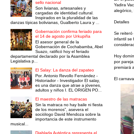
sello nacional
Yadira Vac
Son livianas, artesanales y
alegórico,
cargadas de identidad cultural.
Inspirados en la pluralidad de las
Detalles
danzas típicas bolivianas, Gualberto Laura y ...
Gobernación confirma feriado para
Se reiteró
el 14 de agosto por Urkupiña
infantil s
El asesor general de la
considerac
Gobernación de Cochabamba, Abel
Suazo, ratificó hoy el feriado
Hoy doming
departamental declarado por la Asamblea
Legislativa p...
por pareja
premiará a
El Salay: La danza del zapateo
Por. Antonio Revollo Fernández -
El carnava
Historiador - Investigador El salay,
es una danza que atrae a jóvenes,
adultos y niños I. EL ORIGEN PO...
El maestro de las matracas
Sin la matraca no hay baile ni fiesta
de los morenos”, asevera el
sociólogo David Mendoza sobre la
importancia de este instrumento
musical...
Diablada Auténtica representa el