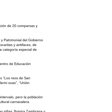
pación de 20 comparsas y
l y Patrimonial del Gobierno
caritas y antifaces, de
a categoría especial de
Centro de Educación
.
los “Los reos de San
Warmi suas”, “Unión
tervalo, pero la población
ultural carnavalera.
 las niñas Jhanira Zambrana y