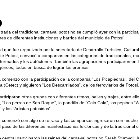
trada del tradicional carnaval potosino se cumplió ayer con la partici
es de diferentes instituciones y barrios del municipio de Potosí.
ad que fue organizada por la secretaría de Desarrollo Turístico, Cultura
de Potosí, convocó a comparsas en las categorías de tradicionales, mas
formados y los autóctonos. También las agrupaciones participaron en l
góricos, todos en busca de lograr los premios.
 comenzó con la participación de la comparsa “Los Picapiedras”, del 
a (Cetec) y siguieron “Los Descarrilados”, de los ferroviarios de Potosí
rticiparon otros grupos con diferentes ritmos, bailes y trajes, entre el
 “Los perros de San Roque”, la pandilla de “Cala Cala”, los pepinos “
y los “Artistas potosinos”.
 comenzó con algo de retraso y las comparsas ingresaron con mucho in
l paso de las diferentes manifestaciones folclóricas y de la tradicional c
o central participaron las reinas del carnaval potosino Sarah Stumvoll,