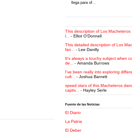
llega para of...
This description of Los Macheteros i
l...
- Elliot O'Donnell
This detailed description of Los Mac
fan...
- Lee Danilly
It's always a touchy subject when c
de...
- Amanda Burrows
I've been really into exploring differ
cult...
- Joshua Barnett
speed stars of this Macheteros danc
captiv...
- Hayley Serle
Fuente de las Noticias
El Diario
La Patria
El Deber