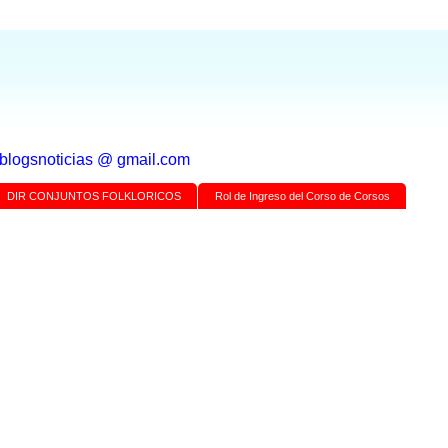
a blogsnoticias @ gmail.com
DIR CONJUNTOS FOLKLORICOS
Rol de Ingreso del Corso de Corsos