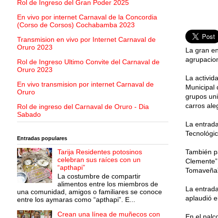
Rol de Ingreso del Gran Poder 2025
En vivo por internet Carnaval de la Concordia
(Corso de Corsos) Cochabamba 2023
Transmision en vivo por Internet Carnaval de
Oruro 2023
La gran en
agrupacion
Rol de Ingreso Ultimo Convite del Carnaval de
Oruro 2023
La activid
En vivo transmision por internet Carnaval de
Municipal 
Oruro
grupos uni
carros ale
Rol de ingreso del Carnaval de Oruro - Dia
Sabado
La entrada
Tecnológic
Entradas populares
Tarija Residentes potosinos
También pa
celebran sus raíces con un
Clemente”,
“apthapi”
Tomaveña” 
La costumbre de compartir
alimentos entre los miembros de
La entrada
una comunidad, amigos o familiares se conoce
aplaudió e
entre los aymaras como “apthapi”. E...
Crean una línea de muñecos con
En el palc