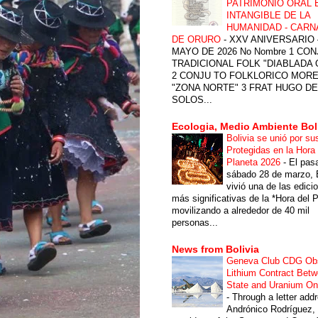
PATRIMONIO ORAL 
INTANGIBLE DE LA
HUMANIDAD - CARN
DE ORURO
-
XXV ANIVERSARIO 
MAYO DE 2026 No Nombre 1 CON
TRADICIONAL FOLK "DIABLADA
2 CONJU TO FOLKLORICO MOR
"ZONA NORTE" 3 FRAT HUGO DE
SOLOS...
Ecologia, Medio Ambiente Bol
Bolivia se unió por su
Protegidas en la Hora 
Planeta 2026
-
El pas
sábado 28 de marzo, B
vivió una de las edici
más significativas de la *Hora del P
movilizando a alrededor de 40 mil
personas...
News from Bolivia
Geneva Club CDG Ob
Lithium Contract Betw
State and Uranium O
-
Through a letter add
Andrónico Rodríguez,