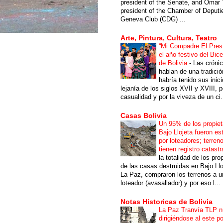
president of the Senate, and Omar 
president of the Chamber of Deputi
Geneva Club (CDG) ...
Arte, Pintura, Cultura, Teatro
“Mi Compadre El Prest
el año festivo del Bic
de Bolivia
-
Las cróni
hablan de una tradici
habría tenido sus inici
lejanía de los siglos XVII y XVIII, p
casualidad y por la viveza de un ci.
Casas Bolivia
Un 95% de los propiet
Bajo Llojeta fueron es
por loteadores; terren
tienen registro catastr
la totalidad de los pro
de las casas destruidas en Bajo Llo
La Paz, compraron los terrenos a u
loteador (avasallador) y por eso l...
Notas Historicas de Bolivia
La Paz Tranvía TLP 
dirigiéndose al este po