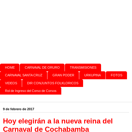
HOME
CARNAVAL DE ORURO
TRANSMISIONES
CARNAVAL SANTA CRUZ
GRAN PODER
URKUPINA
FOTOS
VIDEOS
DIR CONJUNTOS FOLKLORICOS
Rol de Ingreso del Corso de Corsos
9 de febrero de 2017
Hoy elegirán a la nueva reina del
Carnaval de Cochabamba