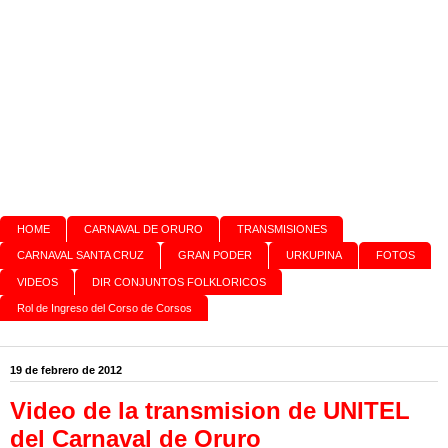
HOME
CARNAVAL DE ORURO
TRANSMISIONES
CARNAVAL SANTA CRUZ
GRAN PODER
URKUPINA
FOTOS
VIDEOS
DIR CONJUNTOS FOLKLORICOS
Rol de Ingreso del Corso de Corsos
19 de febrero de 2012
Video de la transmision de UNITEL
del Carnaval de Oruro