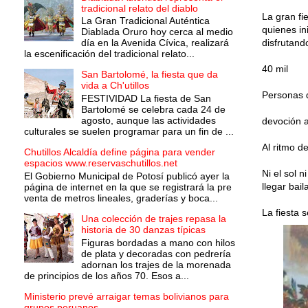
tradicional relato del diablo
La gran fi
La Gran Tradicional Auténtica
quienes in
Diablada Oruro hoy cerca al medio
día en la Avenida Cívica, realizará
disfrutand
la escenificación del tradicional relato...
40 mil
San Bartolomé, la fiesta que da
vida a Ch'utillos
Personas 
FESTIVIDAD La fiesta de San
Bartolomé se celebra cada 24 de
agosto, aunque las actividades
devoción a
culturales se suelen programar para un fin de ...
Al ritmo d
Chutillos Alcaldía define página para vender
espacios www.reservaschutillos.net
Ni el sol 
El Gobierno Municipal de Potosí publicó ayer la
llegar bai
página de internet en la que se registrará la pre
venta de metros lineales, graderías y boca...
La fiesta s
Una colección de trajes repasa la
historia de 30 danzas típicas
Figuras bordadas a mano con hilos
de plata y decoradas con pedrería
adornan los trajes de la morenada
de principios de los años 70. Esos a...
Ministerio prevé arraigar temas bolivianos para
grupos peruanos