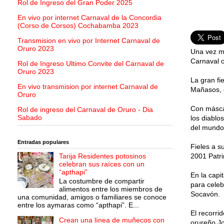
Rol de Ingreso del Gran Poder 2025
En vivo por internet Carnaval de la Concordia
(Corso de Corsos) Cochabamba 2023
Transmision en vivo por Internet Carnaval de
Oruro 2023
Una vez má
Carnaval o
Rol de Ingreso Ultimo Convite del Carnaval de
Oruro 2023
La gran fi
En vivo transmision por internet Carnaval de
Mañasos, 
Oruro
Con máscar
Rol de ingreso del Carnaval de Oruro - Dia
Sabado
los diablo
del mundo 
Entradas populares
Fieles a s
Tarija Residentes potosinos
2001 Patri
celebran sus raíces con un
“apthapi”
En la capi
La costumbre de compartir
para celeb
alimentos entre los miembros de
Socavón.
una comunidad, amigos o familiares se conoce
entre los aymaras como “apthapi”. E...
El recorri
Crean una línea de muñecos con
orureño Jo