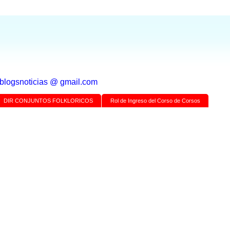
a blogsnoticias @ gmail.com
DIR CONJUNTOS FOLKLORICOS
Rol de Ingreso del Corso de Corsos