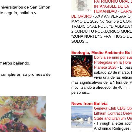
PATRIMONIO ORAL 
INTANGIBLE DE LA
universitarios de San Simón,
HUMANIDAD - CARN
te seguía, bailaba y
DE ORURO
-
XXV ANIVERSARIO 
MAYO DE 2026 No Nombre 1 CON
TRADICIONAL FOLK "DIABLADA
2 CONJU TO FOLKLORICO MOR
"ZONA NORTE" 3 FRAT HUGO DE
SOLOS...
Ecologia, Medio Ambiente Bol
Bolivia se unió por su
Protegidas en la Hora 
ómetros bailando.
Planeta 2026
-
El pas
sábado 28 de marzo, B
es cumplieran su promesa de
vivió una de las edici
más significativas de la *Hora del P
movilizando a alrededor de 40 mil
personas...
News from Bolivia
Geneva Club CDG Ob
Lithium Contract Betw
State and Uranium O
-
Through a letter add
Andrónico Rodríguez,