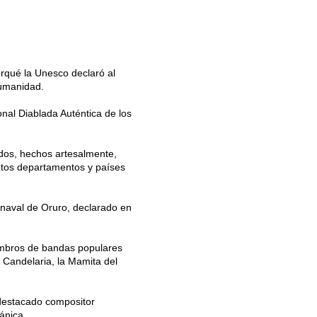
orqué la Unesco declaró al
Humanidad.
onal Diablada Auténtica de los
ados, hechos artesalmente,
intos departamentos y países
arnaval de Oruro, declarado en
miembros de bandas populares
 Candelaria, la Mamita del
 destacado compositor
ánica.