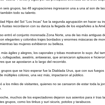
en seis grupos, las 48 agrupaciones ingresaron una a una al son de l
también todo su talento.
idad Hijos del Sol “Los Incas” fue la segunda agrupación en hacer su 
e ñustas recordaron con su danza la llegada de los españoles a la Amé
so entró el conjunto morenada Zona Norte, una de las más antiguas d
on elegantes y coloridos trajes bordados y enormes máscaras de mor
mientras las mujeres exhibieron su belleza.
más ágiles y alegres, los caporales y tobas mostraron lo suyo. Así tam
, cullaguadas, awatiris, antawaras, que arrancaron aplausos e hicieron 
es que se apostaron a lo largo del recorrido.
 grupos que se hizo esperar fue la Diablada Urus, que con sus fuegos a
e múltiples colores, una vez más, impactaron al público.
 a los miles de visitantes, quienes no se cansaron de estar toda la jo
.
 noche, muchos de los espectadores dejaron sus asientos para ir tras la
ntes grupos, como los tinkus y suri sicuris, potolos y tarabucos.