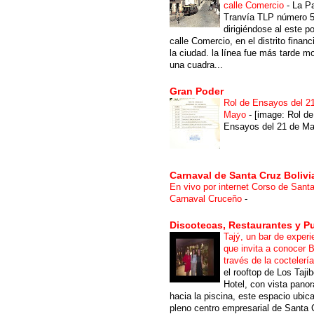
calle Comercio
-
La P
Tranvía TLP número 
dirigiéndose al este po
calle Comercio, en el distrito financ
la ciudad. la línea fue más tarde m
una cuadra...
Gran Poder
Rol de Ensayos del 2
Mayo
-
[image: Rol de
Ensayos del 21 de Ma
Carnaval de Santa Cruz Bolivi
En vivo por internet Corso de Sant
Carnaval Cruceño
-
Discotecas, Restaurantes y P
Tajý, un bar de experi
que invita a conocer B
través de la coctelerí
el rooftop de Los Taji
Hotel, con vista pano
hacia la piscina, este espacio ubic
pleno centro empresarial de Santa 