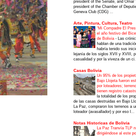
president of the Senate, and Omar 
president of the Chamber of Deputi
Geneva Club (CDG) ...
Arte, Pintura, Cultura, Teatro
“Mi Compadre El Prest
el año festivo del Bic
de Bolivia
-
Las cróni
hablan de una tradici
habría tenido sus inici
lejanía de los siglos XVII y XVIII, p
casualidad y por la viveza de un ci.
Casas Bolivia
Un 95% de los propiet
Bajo Llojeta fueron es
por loteadores; terren
tienen registro catastr
la totalidad de los pro
de las casas destruidas en Bajo Llo
La Paz, compraron los terrenos a u
loteador (avasallador) y por eso l...
Notas Historicas de Bolivia
La Paz Tranvía TLP 
dirigiéndose al este po