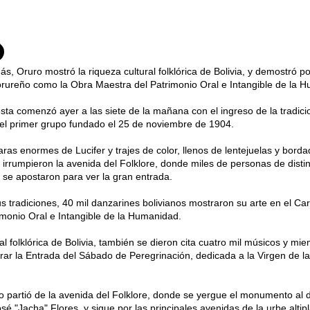
s, Oruro mostró la riqueza cultural folklórica de Bolivia, y demostró p
rureño como la Obra Maestra del Patrimonio Oral e Intangible de la 
esta comenzó ayer a las siete de la mañana con el ingreso de la tradici
el primer grupo fundado el 25 de noviembre de 1904.
as enormes de Lucifer y trajes de color, llenos de lentejuelas y bord
s irrumpieron la avenida del Folklore, donde miles de personas de dist
se apostaron para ver la gran entrada.
us tradiciones, 40 mil danzarines bolivianos mostraron su arte en el C
monio Oral e Intangible de la Humanidad.
tal folklórica de Bolivia, también se dieron cita cuatro mil músicos y 
rar la Entrada del Sábado de Peregrinación, dedicada a la Virgen de la
do partió de la avenida del Folklore, donde se yergue el monumento al
sé "Jacha" Flores, y sigue por las principales avenidas de la urbe altipl