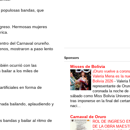
as populosas bandas, que
ingreso. Hermosas mujeres
rica.
entro del Carnaval orureño.
enos, mostraron a paso lento
Sponsors
bién ocurrió con las
Misses de Bolivia
bailar a los miles de
¡Oruro vuelve a coron
Valeria Mena es la nu
Bolivia 2026
-
Valeria
representante de Orur
rtificiales en forma de
coronada la noche de 
sábado como Miss Bolivia Univers
tras imponerse en la final del cert
rnada bailando, aplaudiendo y
naci...
Carnaval de Oruro
s bandas y bailar al ritmo de
ROL DE INGRESO E
DE LA OBRA MAEST