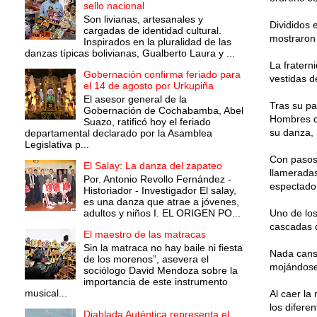
sello nacional
Son livianas, artesanales y
Divididos 
cargadas de identidad cultural.
mostraron 
Inspirados en la pluralidad de las
danzas típicas bolivianas, Gualberto Laura y ...
La fratern
Gobernación confirma feriado para
vestidas d
el 14 de agosto por Urkupiña
El asesor general de la
Tras su pa
Gobernación de Cochabamba, Abel
Hombres c
Suazo, ratificó hoy el feriado
su danza, 
departamental declarado por la Asamblea
Legislativa p...
Con pasos 
El Salay: La danza del zapateo
llameradas
Por. Antonio Revollo Fernández -
espectador
Historiador - Investigador El salay,
es una danza que atrae a jóvenes,
adultos y niños I. EL ORIGEN PO...
Uno de los
cascadas d
El maestro de las matracas
Sin la matraca no hay baile ni fiesta
Nada cansó
de los morenos”, asevera el
mojándose
sociólogo David Mendoza sobre la
importancia de este instrumento
musical...
Al caer la
los difere
Diablada Auténtica representa el