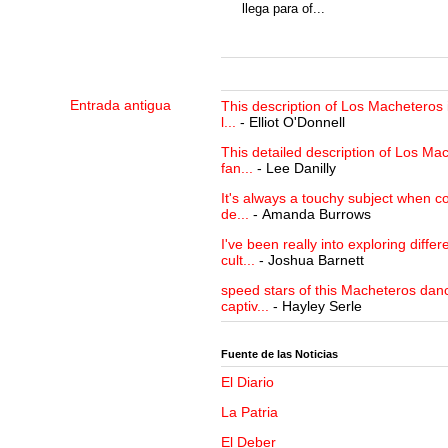
llega para of...
Entrada antigua
This description of Los Macheteros i
l...
- Elliot O'Donnell
This detailed description of Los Mac
fan...
- Lee Danilly
It's always a touchy subject when c
de...
- Amanda Burrows
I've been really into exploring differ
cult...
- Joshua Barnett
speed stars of this Macheteros danc
captiv...
- Hayley Serle
Fuente de las Noticias
El Diario
La Patria
El Deber