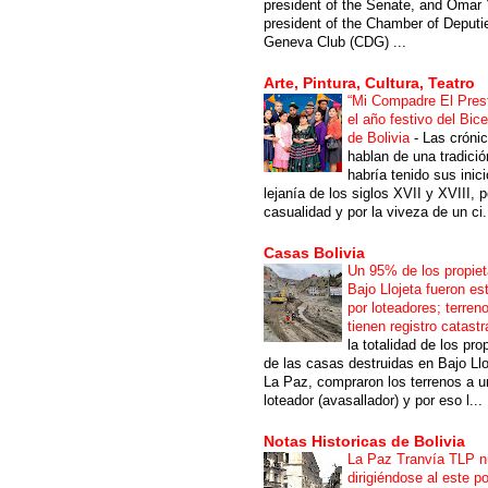
president of the Senate, and Omar 
president of the Chamber of Deputi
Geneva Club (CDG) ...
Arte, Pintura, Cultura, Teatro
“Mi Compadre El Prest
el año festivo del Bic
de Bolivia
-
Las cróni
hablan de una tradici
habría tenido sus inici
lejanía de los siglos XVII y XVIII, p
casualidad y por la viveza de un ci.
Casas Bolivia
Un 95% de los propiet
Bajo Llojeta fueron es
por loteadores; terren
tienen registro catastr
la totalidad de los pro
de las casas destruidas en Bajo Llo
La Paz, compraron los terrenos a u
loteador (avasallador) y por eso l...
Notas Historicas de Bolivia
La Paz Tranvía TLP 
dirigiéndose al este po