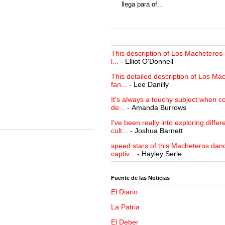
llega para of...
This description of Los Macheteros i
l...
- Elliot O'Donnell
This detailed description of Los Mac
fan...
- Lee Danilly
It's always a touchy subject when c
de...
- Amanda Burrows
I've been really into exploring differ
cult...
- Joshua Barnett
speed stars of this Macheteros danc
captiv...
- Hayley Serle
Fuente de las Noticias
El Diario
La Patria
El Deber