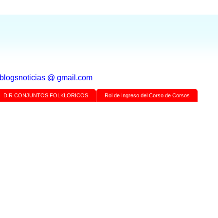
a blogsnoticias @ gmail.com
DIR CONJUNTOS FOLKLORICOS
Rol de Ingreso del Corso de Corsos