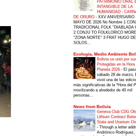
PATRIMONIO ORAL 
INTANGIBLE DE LA
HUMANIDAD - CARN
DE ORURO
-
XXV ANIVERSARIO 
MAYO DE 2026 No Nombre 1 CON
TRADICIONAL FOLK "DIABLADA
2 CONJU TO FOLKLORICO MOR
"ZONA NORTE" 3 FRAT HUGO DE
SOLOS...
Ecologia, Medio Ambiente Bol
Bolivia se unió por su
Protegidas en la Hora 
Planeta 2026
-
El pas
sábado 28 de marzo, B
vivió una de las edici
más significativas de la *Hora del P
movilizando a alrededor de 40 mil
personas...
News from Bolivia
Geneva Club CDG Ob
Lithium Contract Betw
State and Uranium O
-
Through a letter add
Andrónico Rodríguez,