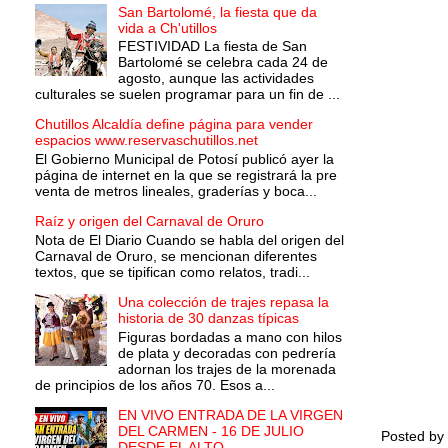
San Bartolomé, la fiesta que da
vida a Ch'utillos
FESTIVIDAD La fiesta de San
Bartolomé se celebra cada 24 de
agosto, aunque las actividades
culturales se suelen programar para un fin de ...
Chutillos Alcaldía define página para vender
espacios www.reservaschutillos.net
El Gobierno Municipal de Potosí publicó ayer la
página de internet en la que se registrará la pre
venta de metros lineales, graderías y boca...
Raíz y origen del Carnaval de Oruro
Nota de El Diario Cuando se habla del origen del
Carnaval de Oruro, se mencionan diferentes
textos, que se tipifican como relatos, tradi...
Una colección de trajes repasa la
historia de 30 danzas típicas
Figuras bordadas a mano con hilos
de plata y decoradas con pedrería
adornan los trajes de la morenada
de principios de los años 70. Esos a...
EN VIVO ENTRADA DE LA VIRGEN
DEL CARMEN - 16 DE JULIO
Posted by
DESDE EL ALTO