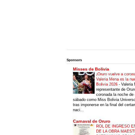
Sponsors
Misses de Bolivia
¡Oruro vuelve a coron
Valeria Mena es la nu
Bolivia 2026
-
Valeria
representante de Orur
coronada la noche de 
sábado como Miss Bolivia Univers
tras imponerse en la final del cert
naci...
Carnaval de Oruro
ROL DE INGRESO E
DE LA OBRA MAEST