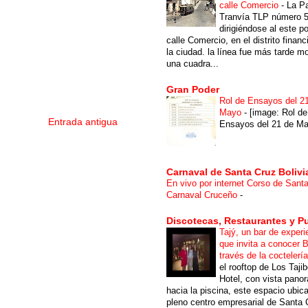
calle Comercio
-
La P
Tranvía TLP número 
dirigiéndose al este po
calle Comercio, en el distrito financ
la ciudad. la línea fue más tarde m
una cuadra...
Gran Poder
Rol de Ensayos del 2
Mayo
-
[image: Rol de
Entrada antigua
Ensayos del 21 de Ma
Carnaval de Santa Cruz Bolivi
En vivo por internet Corso de Sant
Carnaval Cruceño
-
Discotecas, Restaurantes y P
Tajý, un bar de experi
que invita a conocer B
través de la coctelerí
el rooftop de Los Taji
Hotel, con vista pano
hacia la piscina, este espacio ubic
pleno centro empresarial de Santa 