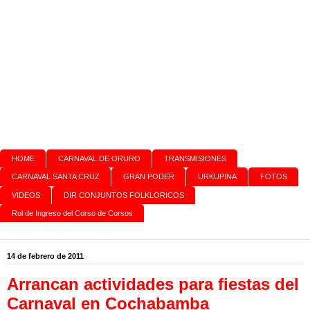
HOME
CARNAVAL DE ORURO
TRANSMISIONES
CARNAVAL SANTA CRUZ
GRAN PODER
URKUPINA
FOTOS
VIDEOS
DIR CONJUNTOS FOLKLORICOS
Rol de Ingreso del Corso de Corsos
14 de febrero de 2011
Arrancan actividades para fiestas del
Carnaval en Cochabamba