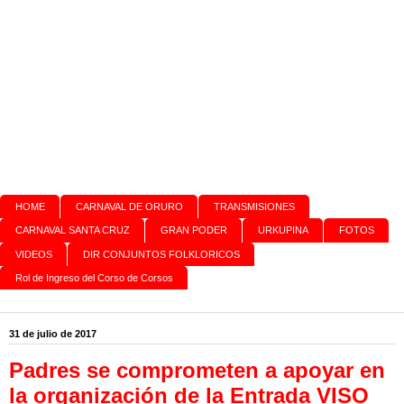
HOME
CARNAVAL DE ORURO
TRANSMISIONES
CARNAVAL SANTA CRUZ
GRAN PODER
URKUPINA
FOTOS
VIDEOS
DIR CONJUNTOS FOLKLORICOS
Rol de Ingreso del Corso de Corsos
31 de julio de 2017
Padres se comprometen a apoyar en
la organización de la Entrada VISO