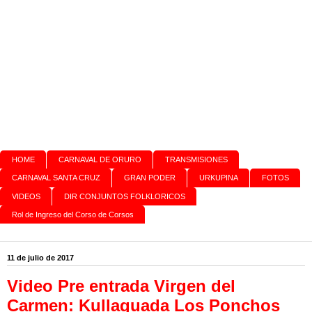
HOME
CARNAVAL DE ORURO
TRANSMISIONES
CARNAVAL SANTA CRUZ
GRAN PODER
URKUPINA
FOTOS
VIDEOS
DIR CONJUNTOS FOLKLORICOS
Rol de Ingreso del Corso de Corsos
11 de julio de 2017
Video Pre entrada Virgen del
Carmen: Kullaguada Los Ponchos